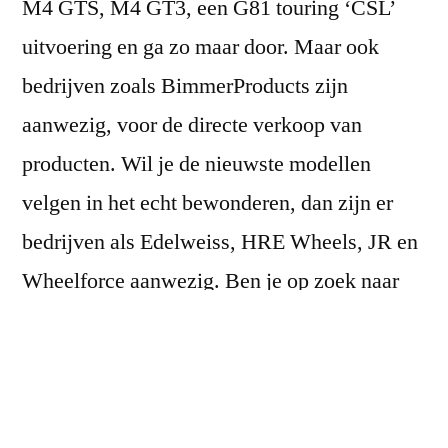
M4 GTS, M4 GT3, een G81 touring ‘CSL’
uitvoering en ga zo maar door. Maar ook
bedrijven zoals BimmerProducts zijn
aanwezig, voor de directe verkoop van
producten. Wil je de nieuwste modellen
velgen in het echt bewonderen, dan zijn er
bedrijven als Edelweiss, HRE Wheels, JR en
Wheelforce aanwezig. Ben je op zoek naar
unieke carbon onderdelen of juist naar een
(custom) uitlaat, dan zijn er merken als
Guerrilla Exhaust, Eissenmann en
waarschijnlijk één van de bekendste merken,