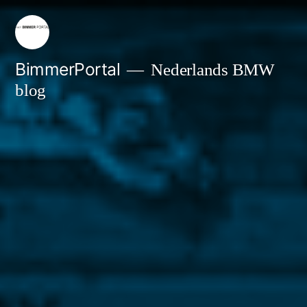
Ga
naar
de
BimmerPortal
Nederlands BMW
blog
inhoud