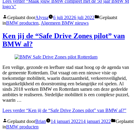
Lees verder
“Maak jouw BMW compleet met de 50 jaar BMW M
logo’s”
Geplaatst door
Alyssa
6 juli 2022
6 juli 2022
Geplaatst
in
BMW producten
,
Algemeen BMW nieuws
Ken jij de “Safe Drive Zones pilot” van
BMW al?
Een veilige, gezonde en leefbare stad staat hoog op de agenda van
de gemeente Rotterdam. Dat vraagt om een nieuwe visie op
toekomstige mobiliteit, waarin duurzaamheid, verkeersveiligheid,
toegankelijkheid en doorstroming een belangrijke rol spelen. Al
sinds 2018 werken BMW en Rotterdam samen om deze gedeelde
ambities te realiseren. Stedelijke mobiliteit is een complexe puzzel,
waarin …
Lees verder
“Ken jij de “Safe Drive Zones pilot” van BMW al?”
Geplaatst door
Brian
14 januari 2022
14 januari 2022
Geplaatst
in
BMW producten