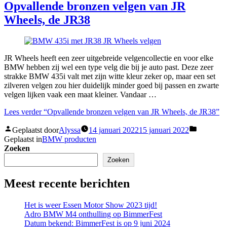
Opvallende bronzen velgen van JR
Wheels, de JR38
JR Wheels heeft een zeer uitgebreide velgencollectie en voor elke
BMW hebben zij wel een type velg die bij je auto past. Deze zeer
strakke BMW 435i valt met zijn witte kleur zeker op, maar een set
zilveren velgen zou hier duidelijk minder goed bij passen en zwarte
velgen lijken vaak een maat kleiner. Vandaar …
Lees verder
“Opvallende bronzen velgen van JR Wheels, de JR38”
Geplaatst door
Alyssa
14 januari 2022
15 januari 2022
Geplaatst in
BMW producten
Zoeken
Zoeken
Meest recente berichten
Het is weer Essen Motor Show 2023 tijd!
Adro BMW M4 onthulling op BimmerFest
Datum bekend: BimmerFest is op 9 juni 2024