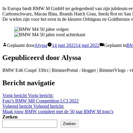
In Europa biedt BMW M GmbH ter gelegenheid van zijn jubileum ee
Carbonschwarz, Macau Blau, Brands Hatch Grau, Imola Rot en San Mar
De wielen zijn voor het eerst in de kleuren Orbitgrau en Goldbronze 
Geplaatst door
Alyssa
14 juni 2022
14 juni 2022
Geplaatst in
BM
Gepubliceerd door Alyssa
BMW E46 Coupé 330ci | BimmerPortal - blogger | BimmerVlogs - 
Bericht navigatie
Vorig bericht
Vorig bericht:
Foto’s BMW M8 Competition LCI 2022
Volgend bericht
Volgend bericht:
Maak jouw BMW compleet met de 50 jaar BMW M logo’s
Zoeken
Zoeken