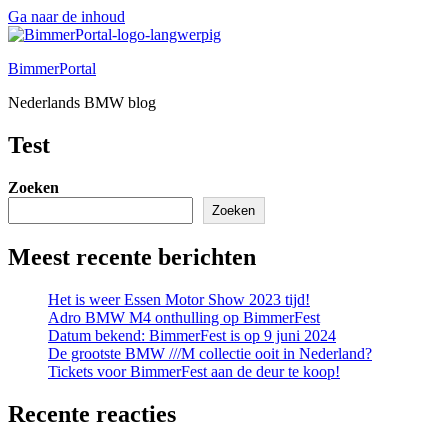
Ga naar de inhoud
BimmerPortal
Nederlands BMW blog
Test
Zoeken
Zoeken
Meest recente berichten
Het is weer Essen Motor Show 2023 tijd!
Adro BMW M4 onthulling op BimmerFest
Datum bekend: BimmerFest is op 9 juni 2024
De grootste BMW ///M collectie ooit in Nederland?
Tickets voor BimmerFest aan de deur te koop!
Recente reacties