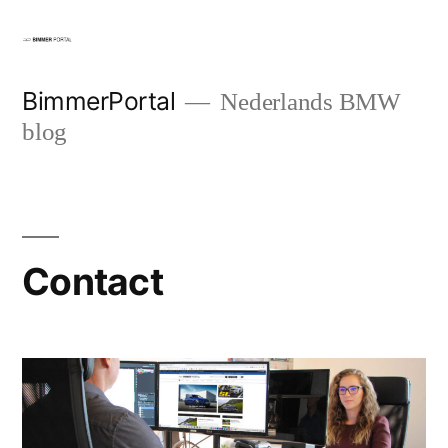
Ga
naar
de
BimmerPortal
Nederlands BMW
blog
inhoud
Contact