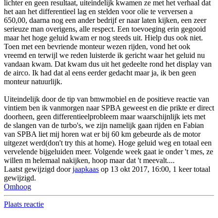
lichter en geen resultaat, uiteindelijk kwamen ze met het verhaal dat
het aan het differentieel lag en stelden voor olie te verversen a
650,00, daarna nog een ander bedrijf er naar laten kijken, een zeer
serieuze man overigens, alle respect. Een toevoeging erin gegooid
maar het hoge geluid kwam er nog steeds uit. Hielp dus ook niet.
Toen met een bevriende monteur wezen rijden, vond het ook
vreemd en terwijl we reden luisterde ik gericht waar het geluid nu
vandaan kwam. Dat kwam dus uit het gedeelte rond het display van
de airco. Ik had dat al eens eerder gedacht maar ja, ik ben geen
monteur natuurlijk.
Uiteindelijk door de tip van bmwmobiel en de positieve reactie van
vintiem ben ik vanmorgen naar SPBA geweest en die prikte er direct
doorheen, geen differentieelprobleem maar waarschijnlijk iets met
de slangen van de turbo's, we zijn namelijk gaan rijden en Fabian
van SPBA liet mij horen wat er bij 60 km gebeurde als de motor
uitgezet werd(don't try this at home). Hoge geluid weg en totaal een
vervelende bijgeluiden meer. Volgende week gaat ie onder 't mes, ze
willen m helemaal nakijken, hoop maar dat 't meevalt....
Laatst gewijzigd door
jaapkaas
op 13 okt 2017, 16:00, 1 keer totaal
gewijzigd.
Omhoog
Plaats reactie