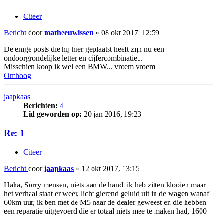
Citeer
Bericht
door
matheeuwissen
»
08 okt 2017, 12:59
De enige posts die hij hier geplaatst heeft zijn nu een
ondoorgrondelijke letter en cijfercombinatie...
Misschien koop ik wel een BMW... vroem vroem
Omhoog
jaapkaas
Berichten:
4
Lid geworden op:
20 jan 2016, 19:23
Re: 1
Citeer
Bericht
door
jaapkaas
»
12 okt 2017, 13:15
Haha, Sorry mensen, niets aan de hand, ik heb zitten klooien maar
het verhaal staat er weer, licht gierend geluid uit in de wagen wanaf
60km uur, ik ben met de M5 naar de dealer geweest en die hebben
een reparatie uitgevoerd die er totaal niets mee te maken had, 1600