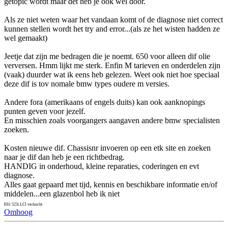
getopic wordt maar det heb je ook wel door.
Als ze niet weten waar het vandaan komt of de diagnose niet correct
kunnen stellen wordt het try and error...(als ze het wisten hadden ze
wel gemaakt)
Jeetje dat zijn me bedragen die je noemt. 650 voor alleen dif olie
verversen. Hmm lijkt me sterk. Enfin M tarieven en onderdelen zijn
(vaak) duurder wat ik eens heb gelezen. Weet ook niet hoe speciaal
deze dif is tov nomale bmw types oudere m versies.
Andere fora (amerikaans of engels duits) kan ook aanknopings
punten geven voor jezelf.
En misschien zoals voorgangers aangaven andere bmw specialisten
zoeken.
Kosten nieuwe dif. Chassisnr invoeren op een etk site en zoeken
naar je dif dan heb je een richtbedrag.
HANDIG in onderhoud, kleine reparaties, coderingen en evt
diagnose.
Alles gaat gepaard met tijd, kennis en beschikbare informatie en/of
middelen...een glazenbol heb ik niet
E61 523i LCI verkocht
Omhoog