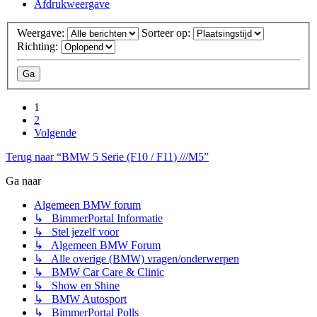
Afdrukweergave
Weergave:
Sorteer op:
Richting:
1
2
Volgende
Terug naar “BMW 5 Serie (F10 / F11) ///M5”
Ga naar
Algemeen BMW forum
↳ BimmerPortal Informatie
↳ Stel jezelf voor
↳ Algemeen BMW Forum
↳ Alle overige (BMW) vragen/onderwerpen
↳ BMW Car Care & Clinic
↳ Show en Shine
↳ BMW Autosport
↳ BimmerPortal Polls