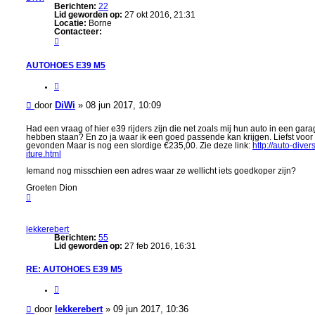
r
Berichten:
22
e
Lid geworden op:
27 okt 2016, 21:31
i
Locatie:
Borne
d
Contacteer:
z
C
o
o
e
n
k
AUTOHOES E39 M5
t
e
a
n
c
C
t
i
e
t
B
door
DiWi
»
08 jun 2017, 10:09
e
e
r
e
e
D
r
r
Had een vraag of hier e39 rijders zijn die net zoals mij hun auto in een gar
i
hebben staan? En zo ja waar ik een goed passende kan krijgen. Liefst voor 
i
W
gevonden Maar is nog een slordige €235,00. Zie deze link:
http://auto-dive
i
c
iture.html
h
Iemand nog misschien een adres waar ze wellicht iets goedkoper zijn?
t
Groeten Dion
O
m
h
o
lekkerebert
o
Berichten:
55
g
Lid geworden op:
27 feb 2016, 16:31
RE: AUTOHOES E39 M5
C
i
t
B
door
lekkerebert
»
09 jun 2017, 10:36
e