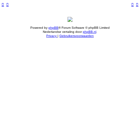
Powered by
phpBB
® Forum Software © phpBB Limited
Nederlandse vertaling door
phpBB.nl
.
Privacy
|
Gebruikersvoorwaarden