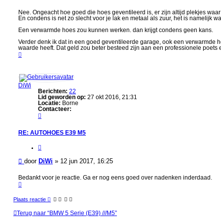
e
e
r
r
Nee. Ongeacht hoe goed die hoes geventileerd is, er zijn altijd plekjes waa
En condens is net zo slecht voor je lak en metaal als zuur, het is namelijk w
i
c
Een verwarmde hoes zou kunnen werken. dan krijgt condens geen kans.
h
Verder denk ik dat in een goed geventileerde garage, ook een verwarmde
t
waarde heeft. Dat geld zou beter besteed zijn aan een professionele poets 
O
m
h
o
o
g
DiWi
Berichten:
22
Lid geworden op:
27 okt 2016, 21:31
Locatie:
Borne
Contacteer:
C
o
n
RE: AUTOHOES E39 M5
t
a
c
C
t
i
e
t
B
door
DiWi
»
12 jun 2017, 16:25
e
e
r
e
e
D
r
r
Bedankt voor je reactie. Ga er nog eens goed over nadenken inderdaad.
i
O
i
W
m
i
c
h
Plaats reactie
h
o
o
t
Terug naar “BMW 5 Serie (E39) ///M5”
g