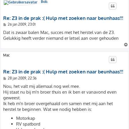
Bob.
Re: Z3 in de prak :( Hulp met zoeken naar beunhaas!!!
B
26 jan 2009, 23:01
e
r
Dat is zwaar balen Mac, succes met het herstel van de Z3.
i
Gelukkig heeft verder niemand er letsel aan over gehouden
c
h
t
Mac
Re: Z3 in de prak :( Hulp met zoeken naar beunhaas!!!
B
28 jan 2009, 22:36
e
r
Nou, het valt mij allemaal nog wel mee.
i
Hij staat nu bij m'n broer thuis en ik ben er vanavond even
c
h
geweest.
t
Ik heb m'n broer overgehaald om samen met mij aan het
herstel te beginnen. Wat we nodig hebben is:
Motorkap
RV spatbord