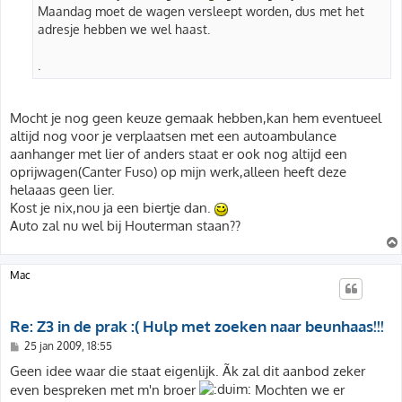
t
Maandag moet de wagen versleept worden, dus met het
adresje hebben we wel haast.
.
Mocht je nog geen keuze gemaak hebben,kan hem eventueel
altijd nog voor je verplaatsen met een autoambulance
aanhanger met lier of anders staat er ook nog altijd een
oprijwagen(Canter Fuso) op mijn werk,alleen heeft deze
helaaas geen lier.
Kost je nix,nou ja een biertje dan.
Auto zal nu wel bij Houterman staan??
Mac
Re: Z3 in de prak :( Hulp met zoeken naar beunhaas!!!
B
25 jan 2009, 18:55
e
r
Geen idee waar die staat eigenlijk. Ãk zal dit aanbod zeker
i
even bespreken met m'n broer
Mochten we er
c