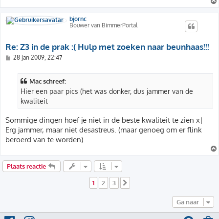
bjornc
Bouwer van BimmerPortal
Re: Z3 in de prak :( Hulp met zoeken naar beunhaas!!!
B
28 jan 2009, 22:47
e
r
i
Mac schreef:
c
h
Hier een paar pics (het was donker, dus jammer van de
t
kwaliteit
Sommige dingen hoef je niet in de beste kwaliteit te zien x|
Erg jammer, maar niet desastreus. (maar genoeg om er flink
beroerd van te worden)
Plaats reactie
1
2
3
Volgende
Ga naar