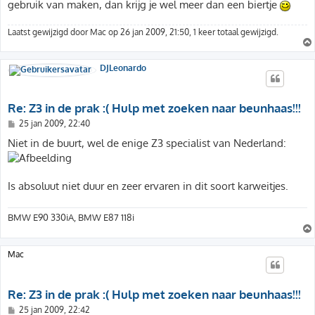
h
gebruik van maken, dan krijg je wel meer dan een biertje
t
Laatst gewijzigd door
Mac
op 26 jan 2009, 21:50, 1 keer totaal gewijzigd.
DJLeonardo
Re: Z3 in de prak :( Hulp met zoeken naar beunhaas!!!
B
25 jan 2009, 22:40
e
r
Niet in de buurt, wel de enige Z3 specialist van Nederland:
i
c
h
t
Is absoluut niet duur en zeer ervaren in dit soort karweitjes.
BMW E90 330iA, BMW E87 118i
Mac
Re: Z3 in de prak :( Hulp met zoeken naar beunhaas!!!
B
25 jan 2009, 22:42