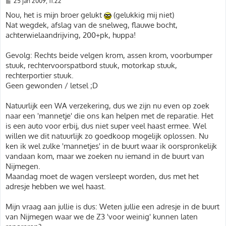
B
25 jan 2009, 11:22
e
r
Nou, het is mijn broer gelukt
(gelukkig mij niet)
i
Nat wegdek, afslag van de snelweg, flauwe bocht,
c
h
achterwielaandrijving, 200+pk, huppa!
t
Gevolg: Rechts beide velgen krom, assen krom, voorbumper
stuuk, rechtervoorspatbord stuuk, motorkap stuuk,
rechterportier stuuk.
Geen gewonden / letsel ;D
Natuurlijk een WA verzekering, dus we zijn nu even op zoek
naar een 'mannetje' die ons kan helpen met de reparatie. Het
is een auto voor erbij, dus niet super veel haast ermee. Wel
willen we dit natuurlijk zo goedkoop mogelijk oplossen. Nu
ken ik wel zulke 'mannetjes' in de buurt waar ik oorspronkelijk
vandaan kom, maar we zoeken nu iemand in de buurt van
Nijmegen.
Maandag moet de wagen versleept worden, dus met het
adresje hebben we wel haast.
Mijn vraag aan jullie is dus: Weten jullie een adresje in de buurt
van Nijmegen waar we de Z3 'voor weinig' kunnen laten