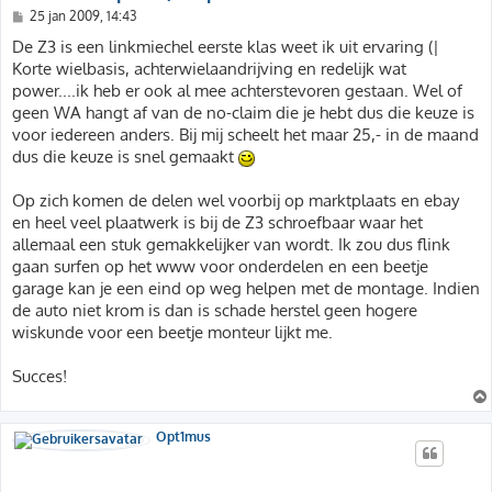
B
25 jan 2009, 14:43
e
r
De Z3 is een linkmiechel eerste klas weet ik uit ervaring (|
i
Korte wielbasis, achterwielaandrijving en redelijk wat
c
h
power....ik heb er ook al mee achterstevoren gestaan. Wel of
t
geen WA hangt af van de no-claim die je hebt dus die keuze is
voor iedereen anders. Bij mij scheelt het maar 25,- in de maand
dus die keuze is snel gemaakt
Op zich komen de delen wel voorbij op marktplaats en ebay
en heel veel plaatwerk is bij de Z3 schroefbaar waar het
allemaal een stuk gemakkelijker van wordt. Ik zou dus flink
gaan surfen op het www voor onderdelen en een beetje
garage kan je een eind op weg helpen met de montage. Indien
de auto niet krom is dan is schade herstel geen hogere
wiskunde voor een beetje monteur lijkt me.
Succes!
Opt1mus