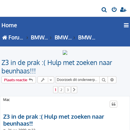
Z
o
Home
e
k
Forumoverzicht
BMW Z Serie
BMW Z3 Serie
BMW Z3 Serie (E36) Techniek
Z3 in de prak :( Hulp met zoeken naar
beunhaas!!!
Zoek
Uitgebre
Plaats reactie
1
2
3
Volgende
Mac
Z3 in de prak :( Hulp met zoeken naar
beunhaas!!!