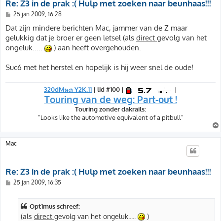
Re: Z3 in de prak :( Hulp met zoeken naar beunhaas!!!
B
25 jan 2009, 16:28
e
r
Dat zijn mindere berichten Mac, jammer van de Z maar
i
gelukkig dat je broer er geen letsel (als
direct
gevolg van het
c
h
ongeluk.....
) aan heeft overgehouden.
t
Suc6 met het herstel en hopelijk is hij weer snel de oude!
320dM
Y2K.11
| lid #100 |
|
tech
Touring van de weg: Part-out !
Touring zonder dakrails:
"Looks like the automotive equivalent of a pitbull"
Mac
Re: Z3 in de prak :( Hulp met zoeken naar beunhaas!!!
B
25 jan 2009, 16:35
e
r
i
Opt1mus schreef:
c
h
(als
direct
gevolg van het ongeluk.....
)
t