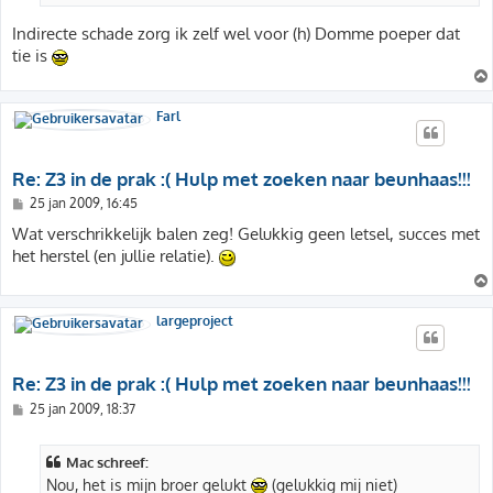
Indirecte schade zorg ik zelf wel voor (h) Domme poeper dat
tie is
Farl
Re: Z3 in de prak :( Hulp met zoeken naar beunhaas!!!
B
25 jan 2009, 16:45
e
r
Wat verschrikkelijk balen zeg! Gelukkig geen letsel, succes met
i
het herstel (en jullie relatie).
c
h
t
largeproject
Re: Z3 in de prak :( Hulp met zoeken naar beunhaas!!!
B
25 jan 2009, 18:37
e
r
i
Mac schreef:
c
h
Nou, het is mijn broer gelukt
(gelukkig mij niet)