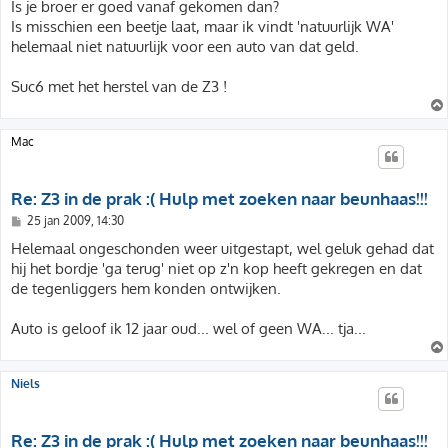
h
Is je broer er goed vanaf gekomen dan?
t
Is misschien een beetje laat, maar ik vindt 'natuurlijk WA'
helemaal niet natuurlijk voor een auto van dat geld.
Suc6 met het herstel van de Z3 !
Mac
Re: Z3 in de prak :( Hulp met zoeken naar beunhaas!!!
B
25 jan 2009, 14:30
e
r
Helemaal ongeschonden weer uitgestapt, wel geluk gehad dat
i
hij het bordje 'ga terug' niet op z'n kop heeft gekregen en dat
c
h
de tegenliggers hem konden ontwijken.
t
Auto is geloof ik 12 jaar oud... wel of geen WA... tja...
Niels
Re: Z3 in de prak :( Hulp met zoeken naar beunhaas!!!