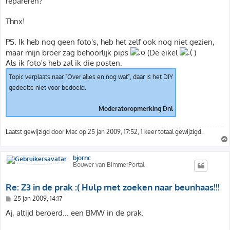
repareren?
Thnx!
PS. Ik heb nog geen foto's, heb het zelf ook nog niet gezien,
maar mijn broer zag behoorlijk pips
(De eikel
)
Als ik foto's heb zal ik die posten.
Topic verplaats naar "Over alles en nog wat", daar is het DIY
gedeelte niet voor bedoeld.
Moderatoropmerking Dnl
Laatst gewijzigd door
Mac
op 25 jan 2009, 17:52, 1 keer totaal gewijzigd.
bjornc
Bouwer van BimmerPortal
Re: Z3 in de prak :( Hulp met zoeken naar beunhaas!!!
B
25 jan 2009, 14:17
e
r
Aj, altijd beroerd... een BMW in de prak.
i
c