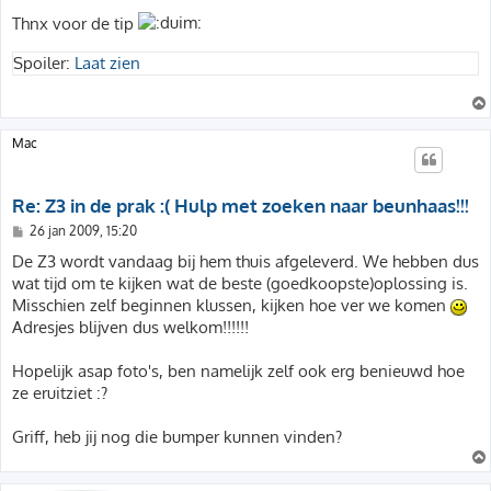
e
r
Thnx voor de tip
i
c
Spoiler:
Laat zien
h
t
Mac
Re: Z3 in de prak :( Hulp met zoeken naar beunhaas!!!
B
26 jan 2009, 15:20
e
r
De Z3 wordt vandaag bij hem thuis afgeleverd. We hebben dus
i
wat tijd om te kijken wat de beste (goedkoopste)oplossing is.
c
h
Misschien zelf beginnen klussen, kijken hoe ver we komen
t
Adresjes blijven dus welkom!!!!!!
Hopelijk asap foto's, ben namelijk zelf ook erg benieuwd hoe
ze eruitziet :?
Griff, heb jij nog die bumper kunnen vinden?