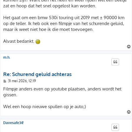
zat en hoop dat het snel opgelost kan worden.
Het gaat om een bmw 530i touring uit 2019 met ± 90000 km
op de teller. Ik heb ook een filmpje van het schurende geluid,
maar ik weet niet hoe ik die moet toevoegen.
Alvast bedankt.
m.h.
Re: Schurend geluid achteras
B
31 mei 2026, 12:19
e
r
Filmpje anders even op youtube plaatsen, anders wordt het
i
gissen.
c
h
t
Wel een hoop nieuwe spullen op je auto;)
Davesafe34!