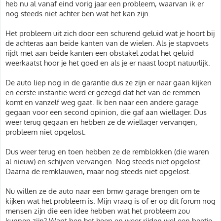
heb nu al vanaf eind vorig jaar een probleem, waarvan ik er
nog steeds niet achter ben wat het kan zijn.
Het probleem uit zich door een schurend geluid wat je hoort bij
de achteras aan beide kanten van de wielen. Als je stapvoets
rijdt met aan beide kanten een obstakel zodat het geluid
weerkaatst hoor je het goed en als je er naast loopt natuurlijk.
De auto liep nog in de garantie dus ze zijn er naar gaan kijken
en eerste instantie werd er gezegd dat het van de remmen
komt en vanzelf weg gaat. Ik ben naar een andere garage
gegaan voor een second opinion, die gaf aan wiellager. Dus
weer terug gegaan en hebben ze de wiellager vervangen,
probleem niet opgelost.
Dus weer terug en toen hebben ze de remblokken (die waren
al nieuw) en schijven vervangen. Nog steeds niet opgelost.
Daarna de remklauwen, maar nog steeds niet opgelost.
Nu willen ze de auto naar een bmw garage brengen om te
kijken wat het probleem is. Mijn vraag is of er op dit forum nog
mensen zijn die een idee hebben wat het probleem zou
kunnen zijn? Want ben het heen en weer rijden wel een beetje