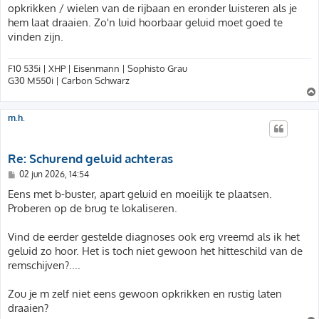
opkrikken / wielen van de rijbaan en eronder luisteren als je
hem laat draaien. Zo'n luid hoorbaar geluid moet goed te
vinden zijn.
F10 535i | XHP | Eisenmann | Sophisto Grau
G30 M550i | Carbon Schwarz
m.h.
Re: Schurend geluid achteras
B
02 jun 2026, 14:54
e
r
Eens met b-buster, apart geluid en moeilijk te plaatsen.
i
Proberen op de brug te lokaliseren.
c
h
t
Vind de eerder gestelde diagnoses ook erg vreemd als ik het
geluid zo hoor. Het is toch niet gewoon het hitteschild van de
remschijven?....
Zou je m zelf niet eens gewoon opkrikken en rustig laten
draaien?