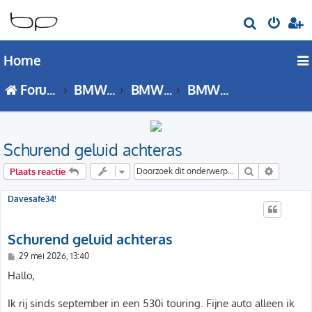
Z
o
Home
e
k
Forumoverzicht
BMW 5 Serie
BMW 5 Serie - G30 / G31 forum
BMW 5 Serie (G30 / G31) Techniek
Schurend geluid achteras
Zoek
Uitgebre
Plaats reactie
Davesafe34!
Schurend geluid achteras
B
29 mei 2026, 13:40
e
r
Hallo,
i
c
h
Ik rij sinds september in een 530i touring. Fijne auto alleen ik
t