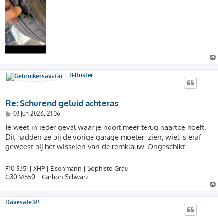
B-Buster
Re: Schurend geluid achteras
B
03 jun 2026, 21:06
e
r
Je weet in ieder geval waar je nooit meer terug naartoe hoeft.
i
Dit hadden ze bij de vorige garage moeten zien, wiel is eraf
c
h
geweest bij het wisselen van de remklauw. Ongeschikt.
t
F10 535i | XHP | Eisenmann | Sophisto Grau
G30 M550i | Carbon Schwarz
Davesafe34!