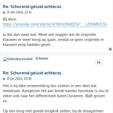
Re: Schurend geluid achteras
B
31 mei 2026, 22:41
e
r
Bij deze:
i
https://youtube.com/shorts/nO12mONdQTo? ... LZ9hMh7L5v
c
h
t
Ja dat dan weer wel. Moet wel zeggen dat de originele
klauwen er weer terug op gaan, omdat ze geen originele m
klauwen erop hadden gezet.
B-Buster
Re: Schurend geluid achteras
B
01 jun 2026, 20:30
e
r
Het is bij elke omwenteling dus zoeken in een deel dat
i
meedraait. Aangezien het aan beide kanten hoorbaar is zou ik
c
h
zeker ook naar het differentieel (laten) luisteren. Blijft gissen
t
zo.
Op een brug met goede brugkrik zetten, bij de draagarmen