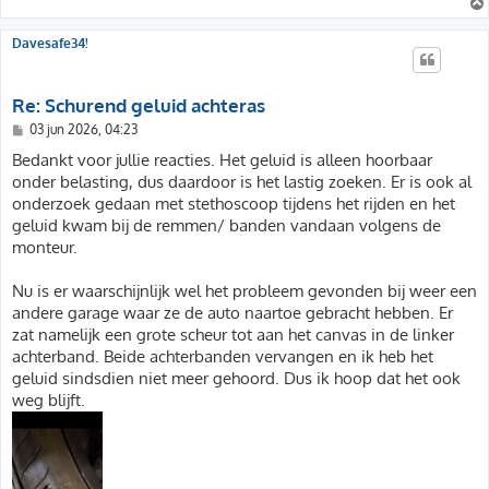
Davesafe34!
Re: Schurend geluid achteras
B
03 jun 2026, 04:23
e
r
Bedankt voor jullie reacties. Het geluid is alleen hoorbaar
i
onder belasting, dus daardoor is het lastig zoeken. Er is ook al
c
h
onderzoek gedaan met stethoscoop tijdens het rijden en het
t
geluid kwam bij de remmen/ banden vandaan volgens de
monteur.
Nu is er waarschijnlijk wel het probleem gevonden bij weer een
andere garage waar ze de auto naartoe gebracht hebben. Er
zat namelijk een grote scheur tot aan het canvas in de linker
achterband. Beide achterbanden vervangen en ik heb het
geluid sindsdien niet meer gehoord. Dus ik hoop dat het ook
weg blijft.