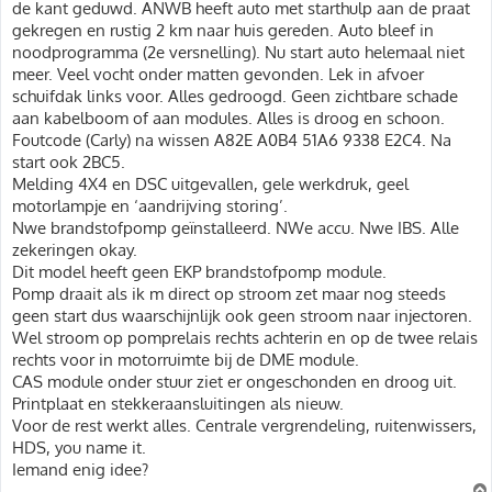
de kant geduwd. ANWB heeft auto met starthulp aan de praat
gekregen en rustig 2 km naar huis gereden. Auto bleef in
noodprogramma (2e versnelling). Nu start auto helemaal niet
meer. Veel vocht onder matten gevonden. Lek in afvoer
schuifdak links voor. Alles gedroogd. Geen zichtbare schade
aan kabelboom of aan modules. Alles is droog en schoon.
Foutcode (Carly) na wissen A82E A0B4 51A6 9338 E2C4. Na
start ook 2BC5.
Melding 4X4 en DSC uitgevallen, gele werkdruk, geel
motorlampje en ‘aandrijving storing’.
Nwe brandstofpomp geïnstalleerd. NWe accu. Nwe IBS. Alle
zekeringen okay.
Dit model heeft geen EKP brandstofpomp module.
Pomp draait als ik m direct op stroom zet maar nog steeds
geen start dus waarschijnlijk ook geen stroom naar injectoren.
Wel stroom op pomprelais rechts achterin en op de twee relais
rechts voor in motorruimte bij de DME module.
CAS module onder stuur ziet er ongeschonden en droog uit.
Printplaat en stekkeraansluitingen als nieuw.
Voor de rest werkt alles. Centrale vergrendeling, ruitenwissers,
HDS, you name it.
Iemand enig idee?