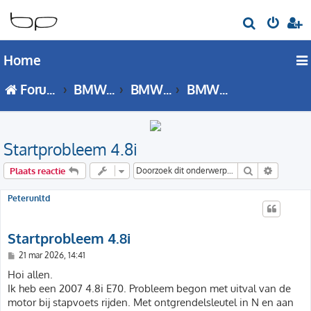
Z
o
Home
e
k
Forumoverzicht
BMW X Serie
BMW X5 - E70 forum
BMW X5 (E70) Techniek
Startprobleem 4.8i
Zoek
Uitgebre
Plaats reactie
Peterunltd
Startprobleem 4.8i
B
21 mar 2026, 14:41
e
r
Hoi allen.
i
Ik heb een 2007 4.8i E70. Probleem begon met uitval van de
c
h
motor bij stapvoets rijden. Met ontgrendelsleutel in N en aan
t