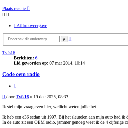
Plaats reactie
Afdrukweergave
Uitgebreid
Zoek
zoeken
Tvfs16
Berichten:
6
Lid geworden op:
07 mar 2014, 10:14
Code oem radio
Citeer
Bericht
door
Tvfs16
»
19 dec 2025, 08:33
Ik stel mijn vraag even hier, wellicht weten jullie het.
Ik heb een e36 sedan uit 1997. Bij het sleutelen aan mijn auto had ik
In de auto zit een OEM radio, jammer genoeg weet ik de 4 cijferige c