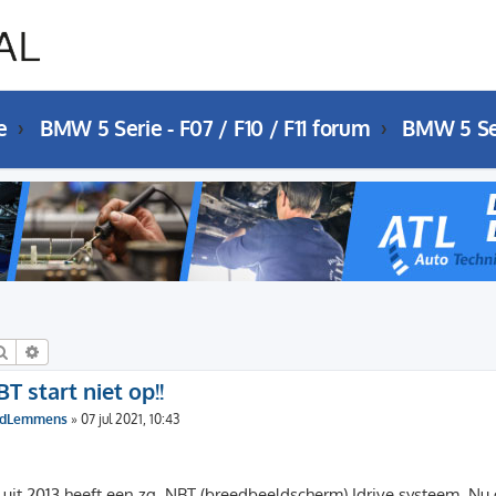
e
BMW 5 Serie - F07 / F10 / F11 forum
Zoek
Uitgebreid zoeken
BT start niet op!!
dLemmens
»
07 jul 2021, 10:43
 uit 2013 heeft een zg. NBT (breedbeeldscherm) Idrive systeem. Nu geb