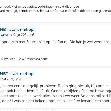
rhoud, kleine reparaties, coderingen en evt diagnose.
ard met tijd, kennis en beschikbare informatie en/of middelen...een glazenbo
 NBT start niet op!!
uwissen
»
07 jul 2021, 17:13
t opnemen met Source hier op het forum. Die kan je wel verder hel
 ik wel een BMW... vroem vroem
 NBT start niet op!!
6 okt 2021, 17:38
 gisteren een soortgelijk probleem. Radio ging niet uit, bij contact
aar ook beeldscherm blijft uit. Onder het rijden af en toe bmw log
eer contact aan uit, werk alles in een keer weer. Volgens mij had ik 
j de e61 was het een bekend probleem. Heeft er iemand een soort