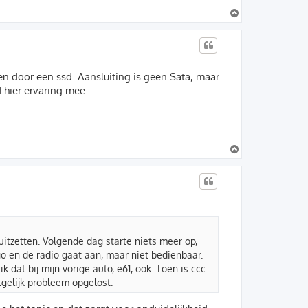
O
m
h
o
o
g
en door een ssd. Aansluiting is geen Sata, maar
 hier ervaring mee.
O
m
h
o
o
g
 uitzetten. Volgende dag starte niets meer op,
go en de radio gaat aan, maar niet bedienbaar.
 dat bij mijn vorige auto, e61, ook. Toen is ccc
gelijk probleem opgelost.