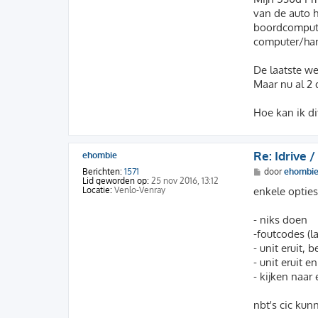
t
van de auto h
boordcomputer
computer/hard
De laatste we
Maar nu al 2 
Hoe kan ik di
Re: Idrive /
ehombie
B
Berichten:
1571
door
ehombi
e
Lid geworden op:
25 nov 2016, 13:12
r
Locatie:
Venlo-Venray
enkele opties
i
c
h
- niks doen
t
-foutcodes (l
- unit eruit,
- unit eruit 
- kijken naar
nbt's cic kun