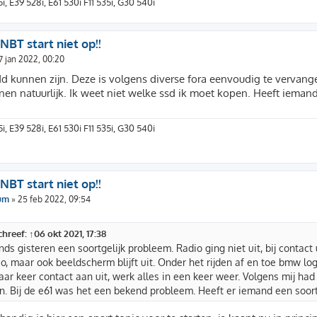
i, E39 528i, E61 530i F11 535i, G30 540i
 NBT start niet op!!
7 jan 2022, 00:20
d kunnen zijn. Deze is volgens diverse fora eenvoudig te vervang
nen natuurlijk. Ik weet niet welke ssd ik moet kopen. Heeft iemand
i, E39 528i, E61 530i F11 535i, G30 540i
 NBT start niet op!!
um
»
25 feb 2022, 09:54
chreef:
↑
06 okt 2021, 17:38
inds gisteren een soortgelijk probleem. Radio ging niet uit, bij contact
o, maar ook beeldscherm blijft uit. Onder het rijden af en toe bmw lo
ar keer contact aan uit, werk alles in een keer weer. Volgens mij had ik
. Bij de e61 was het een bekend probleem. Heeft er iemand een soort