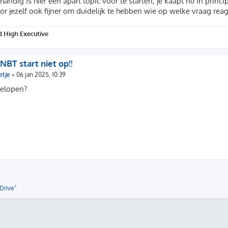
handig is hier een apart topic voor te starten, je kaapt nu in princi
oor jezelf ook fijner om duidelijk te hebben wie op welke vraag reag
 High Executive
 NBT start niet op!!
etje
»
06 jan 2025, 10:39
gelopen?
iDrive”