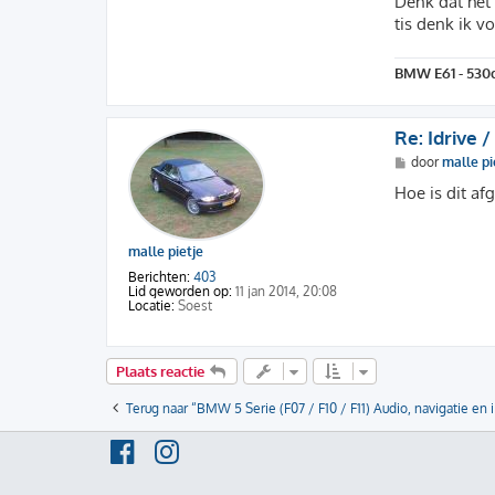
Denk dat het 
tis denk ik v
BMW E61 - 530d
Re: Idrive /
B
door
malle pi
e
r
Hoe is dit af
i
c
h
t
malle pietje
Berichten:
403
Lid geworden op:
11 jan 2014, 20:08
Locatie:
Soest
Plaats reactie
Terug naar “BMW 5 Serie (F07 / F10 / F11) Audio, navigatie en 