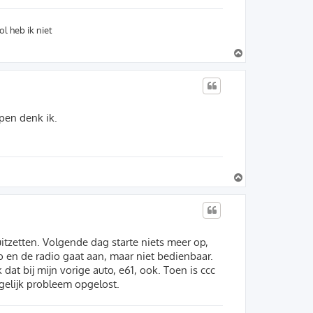
l heb ik niet
O
m
h
o
o
g
pen denk ik.
O
m
h
o
o
g
 uitzetten. Volgende dag starte niets meer op,
o en de radio gaat aan, maar niet bedienbaar.
dat bij mijn vorige auto, e61, ook. Toen is ccc
gelijk probleem opgelost.