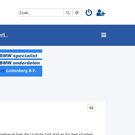
Zoek
Uitgebreid zoeken
BMW 5 Serie (F07 / F10 / F11) Audio, navigatie en iDrive
eurt het de laatste tijd dat er bij het starten