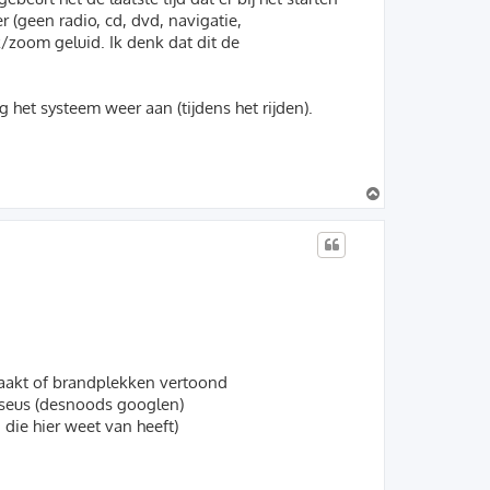
 (geen radio, cd, dvd, navigatie,
/zoom geluid. Ik denk dat dit de
 het systeem weer aan (tijdens het rijden).
O
m
h
o
o
g
 maakt of brandplekken vertoond
isseus (desnoods googlen)
 die hier weet van heeft)