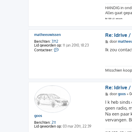
HANDIG in onde
Alles gaat gepa
E61 523i LCI verkocht
Re: Idrive /
matheeuwissen
B
Berichten:
3712
door
mathee
e
Lid geworden op:
11 jan 2010, 18:23
C
r
Ik zou contac
Contacteer:
o
i
n
c
t
h
a
t
c
Misschien koop
t
e
e
r
Re: Idrive /
m
a
B
door
goos
»
0
t
e
h
r
I k heb sinds
e
i
e
geen radio, m
c
u
h
Na een paar k
w
goos
t
i
vervangen. Bi
s
Berichten:
211
s
Lid geworden op:
03 mar 2011, 22:39
e