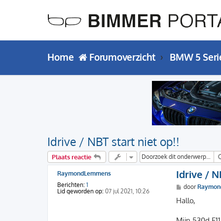
Home
Forumoverzicht
BMW 5 Seri
Idrive / NBT start niet op!!
Plaats reactie
Idrive / N
RaymondLemmens
Berichten:
1
B
door
Raymon
Lid geworden op:
07 jul 2021, 10:26
e
r
Hallo,
i
c
h
Mijn 530d F11