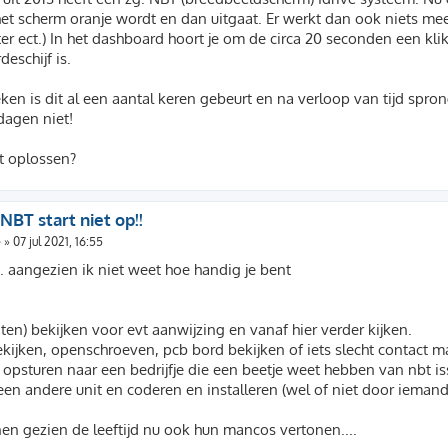
et scherm oranje wordt en dan uitgaat. Er werkt dan ook niets meer
 ect.) In het dashboard hoort je om de circa 20 seconden een klik
eschijf is.
ken is dit al een aantal keren gebeurt en na verloop van tijd sprong
dagen niet!
t oplossen?
 NBT start niet op!!
e
»
07 jul 2021, 16:55
. aangezien ik niet weet hoe handig je bent
aten) bekijken voor evt aanwijzing en vanaf hier verder kijken.
 bekijken, openschroeven, pcb bord bekijken of iets slecht contact
en opsturen naar een bedrijfje die een beetje weet hebben van nbt 
 een andere unit en coderen en installeren (wel of niet door iemand
nen gezien de leeftijd nu ook hun mancos vertonen....