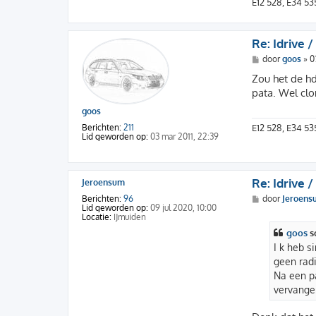
E12 528, E34 535
n
Re: Idrive /
B
door
goos
»
0
e
r
Zou het de hd
i
pata. Wel clo
c
h
goos
t
E12 528, E34 535
Berichten:
211
Lid geworden op:
03 mar 2011, 22:39
Re: Idrive /
Jeroensum
B
Berichten:
96
door
Jeroens
e
Lid geworden op:
09 jul 2020, 10:00
r
Locatie:
IJmuiden
i
goos
s
c
h
I k heb s
t
geen radi
Na een pa
vervangen