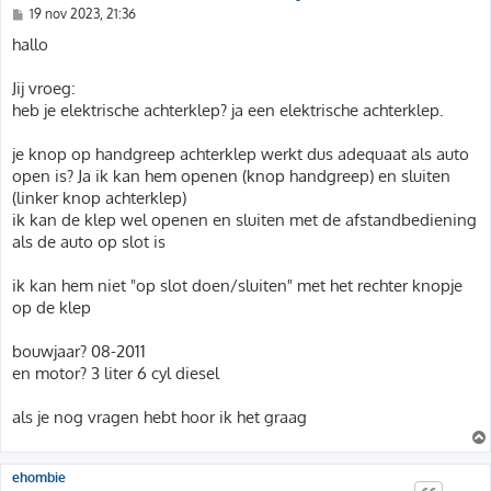
B
19 nov 2023, 21:36
e
r
hallo
i
c
h
Jij vroeg:
t
heb je elektrische achterklep? ja een elektrische achterklep.
je knop op handgreep achterklep werkt dus adequaat als auto
open is? Ja ik kan hem openen (knop handgreep) en sluiten
(linker knop achterklep)
ik kan de klep wel openen en sluiten met de afstandbediening
als de auto op slot is
ik kan hem niet "op slot doen/sluiten" met het rechter knopje
op de klep
bouwjaar? 08-2011
en motor? 3 liter 6 cyl diesel
als je nog vragen hebt hoor ik het graag
ehombie