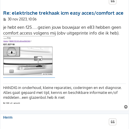
Re: elektrische trekhaak icm easy acces/comfort ace
B
30 nov 2023, 10:06
e
r
je hebt een f25.....gezien jouw bouwjaar en e83 hebben geen
i
comfort access volgens mij (obv uitgeprinte info die ik heb).
c
h
t
HANDIG in onderhoud, kleine reparaties, coderingen en evt diagnose.
Alles gaat gepaard met tijd, kennis en beschikbare informatie en/of
middelen...een glazenbol heb ik niet
E61 523i LCI verkocht
Herm