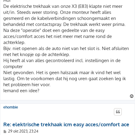
Hoi
i
De elektrische trekhaak van onze X3 (E83) klapte niet meer
c
h
uit/in. Steeds weer storing. Onze monteur heeft alles
t
gesmeerd en de kabelverbindingen schoongemaakt en
behandeld met contactspray. De trekhaak werkt weer prima.
Na deze "operatie" doet een gedeelte van de easy
acces/comfort acces het niet meer met name rond de
achterklep.
Bijv. niet openen als de auto niet van het slot is. Niet afsluiten
met het knopje op de achterklep.
Hij heeft al van alles gecontroleerd incl. instellingen in de
computer
Niet gevonden. Het is geen halszaak maar ik vind het wel
lastig. Om te voorkomen dat hij nog uren gaat zoeken leg ik
het probleem hier voor.
Iemand een idee?
ehombie
Re: elektrische trekhaak icm easy acces/comfort ace
B
29 okt 2023, 23:24
e