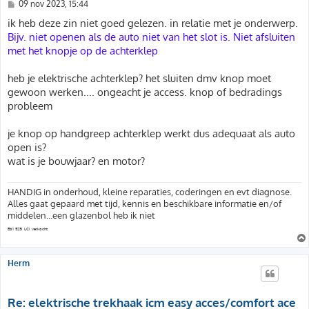
B
09 nov 2023, 15:44
e
r
ik heb deze zin niet goed gelezen. in relatie met je onderwerp.
i
Bijv. niet openen als de auto niet van het slot is. Niet afsluiten
c
h
met het knopje op de achterklep
t
heb je elektrische achterklep? het sluiten dmv knop moet
gewoon werken.... ongeacht je access. knop of bedradings
probleem
je knop op handgreep achterklep werkt dus adequaat als auto
open is?
wat is je bouwjaar? en motor?
HANDIG in onderhoud, kleine reparaties, coderingen en evt diagnose.
Alles gaat gepaard met tijd, kennis en beschikbare informatie en/of
middelen...een glazenbol heb ik niet
E61 523i LCI verkocht
Herm
Re: elektrische trekhaak icm easy acces/comfort ace