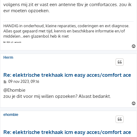
r
volgens mij zit er vast een antenne tbv je comfortacces. zou ik
i
evr moeten opzoeken.
c
h
t
HANDIG in onderhoud, kleine reparaties, coderingen en evt diagnose.
Alles gaat gepaard met tijd, kennis en beschikbare informatie en/of
middelen...een glazenbol heb ik niet
E61 523i LCI verkocht
Herm
Re: elektrische trekhaak icm easy acces/comfort ace
B
09 nov 2023, 09:16
e
r
@Ehombie
i
zou je dit voor mij willen opzoeken? Alvast bedankt.
c
h
t
ehombie
Re: elektrische trekhaak icm easy acces/comfort ace