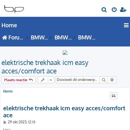
Z
o
Home
e
k
Forumoverzicht
BMW X Serie
BMW X3 - E83 forum
BMW X3 (E83) Techniek
elektrische trekhaak icm easy
acces/comfort ace
Zoek
Uitgebre
Plaats reactie
Herm
elektrische trekhaak icm easy acces/comfort
ace
B
29 okt 2023, 12:15
e
r