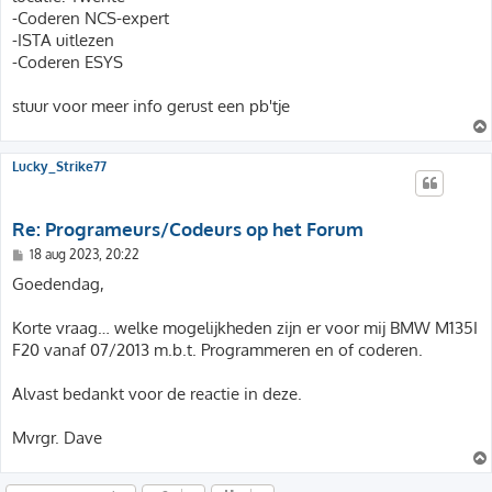
h
-Coderen NCS-expert
t
-ISTA uitlezen
-Coderen ESYS
stuur voor meer info gerust een pb'tje
Lucky_Strike77
Re: Programeurs/Codeurs op het Forum
B
18 aug 2023, 20:22
e
r
Goedendag,
i
c
h
Korte vraag… welke mogelijkheden zijn er voor mij BMW M135I
t
F20 vanaf 07/2013 m.b.t. Programmeren en of coderen.
Alvast bedankt voor de reactie in deze.
Mvrgr. Dave