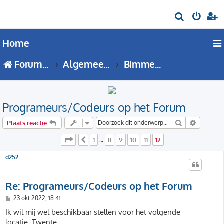
Z
o
Home
e
k
Forumoverzicht
Algemeen BMW forum
BimmerPortal Informatie
Programeurs/Codeurs op het Forum
Zoek
Uitgebre
Plaats reactie
Pagina
12
van
12
1
8
9
10
11
12
Vorige
…
d252
Re: Programeurs/Codeurs op het Forum
B
23 okt 2022, 18:41
e
r
Ik wil mij wel beschikbaar stellen voor het volgende
i
locatie: Twente
c