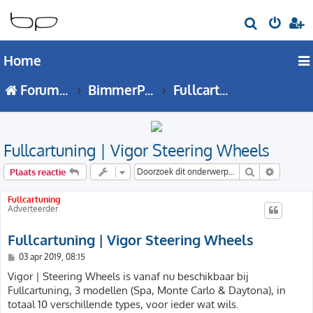
Z
o
Home
e
k
Forumoverzicht
BimmerPortal Traders
Fullcartuning
Fullcartuning | Vigor Steering Wheels
Zoek
Uitgebre
Plaats reactie
Fullcartuning
Adverteerder
Fullcartuning | Vigor Steering Wheels
B
03 apr 2019, 08:15
e
r
Vigor | Steering Wheels is vanaf nu beschikbaar bij
i
Fullcartuning, 3 modellen (Spa, Monte Carlo & Daytona), in
c
h
totaal 10 verschillende types, voor ieder wat wils.
t