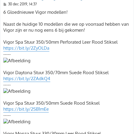
B
30 dec 2019, 14:37
e
r
6 Gloednieuwe Vigor modellen!
i
c
h
Naast de huidige 10 modellen die we op voorraad hebben van
t
Vigor zijn er nu nog eens 6 bij gekomen!
Vigor Spa Stuur 350/50mm Perforated Leer Rood Stiksel
https://bit.ly/2ZyOLDa
-----
Vigor Daytona Stuur 350/70mm Suede Rood Stiksel
https://bit.ly/2ZAdkQ4
-----
Vigor Spa Stuur 350/50mm Suede Rood Stiksel
https://bit.ly/2SB1mEe
-----
Vigor Monza Stuur 330/30mm Leer Rood Stiksel