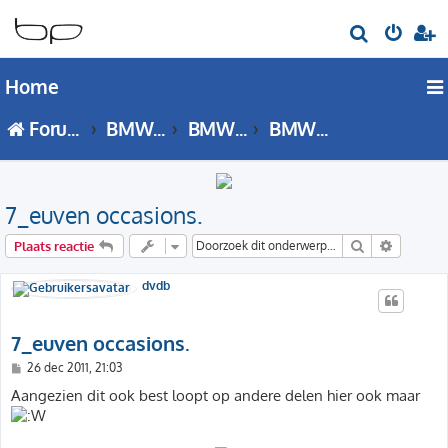
Z
o
Home
e
k
Forumoverzicht
BMW 7 Serie
BMW 7 Serie - E65 / E66 forum
BMW 7 Serie (E65 / E66) Showroom
7_euven occasions.
Zoek
Uitgebre
Plaats reactie
dvdb
7_euven occasions.
B
26 dec 2011, 21:03
e
r
Aangezien dit ook best loopt op andere delen hier ook maar
i
c
h
t