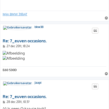
c
h
t
Mijn BMW 318iAT
bkw38
Re: 7_euven occasions.
B
27 dec 2011, 18:24
e
r
i
c
h
t
E60 530D
Jaapi
Re: 7_euven occasions.
B
28 dec 2011, 10:37
e
r
^^ Is geen O-kaa-sie toch?