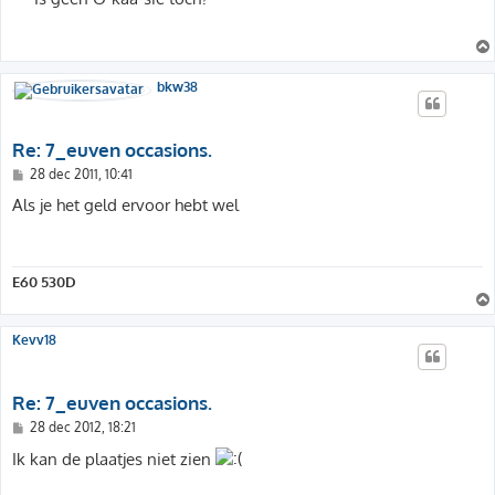
i
c
h
t
bkw38
Re: 7_euven occasions.
B
28 dec 2011, 10:41
e
r
Als je het geld ervoor hebt wel
i
c
h
t
E60 530D
Kevv18
Re: 7_euven occasions.
B
28 dec 2012, 18:21
e
r
Ik kan de plaatjes niet zien
i
c