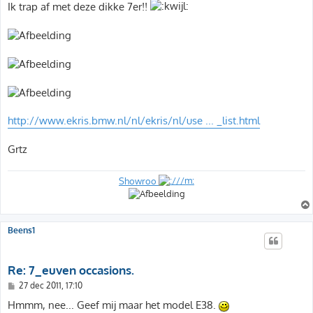
Ik trap af met deze dikke 7er!!
http://www.ekris.bmw.nl/nl/ekris/nl/use ... _list.html
Grtz
Showroo
Beens1
Re: 7_euven occasions.
B
27 dec 2011, 17:10
e
r
Hmmm, nee... Geef mij maar het model E38.
i