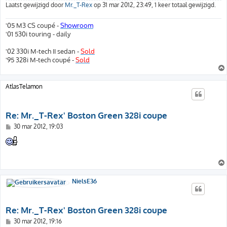
Laatst gewijzigd door
Mr._T-Rex
op 31 mar 2012, 23:49, 1 keer totaal gewijzigd.
'05 M3 CS coupé -
Showroom
'01 530i touring - daily
'02 330i M-tech II sedan -
Sold
'95 328i M-tech coupé -
Sold
AtlasTelamon
Re: Mr._T-Rex' Boston Green 328i coupe
B
30 mar 2012, 19:03
e
r
i
c
h
t
NielsE36
Re: Mr._T-Rex' Boston Green 328i coupe
B
30 mar 2012, 19:16