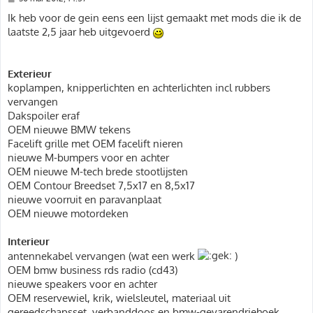
e
r
Ik heb voor de gein eens een lijst gemaakt met mods die ik de
i
laatste 2,5 jaar heb uitgevoerd
c
h
t
Exterieur
koplampen, knipperlichten en achterlichten incl rubbers
vervangen
Dakspoiler eraf
OEM nieuwe BMW tekens
Facelift grille met OEM facelift nieren
nieuwe M-bumpers voor en achter
OEM nieuwe M-tech brede stootlijsten
OEM Contour Breedset 7,5x17 en 8,5x17
nieuwe voorruit en paravanplaat
OEM nieuwe motordeken
Interieur
antennekabel vervangen (wat een werk
)
OEM bmw business rds radio (cd43)
nieuwe speakers voor en achter
OEM reservewiel, krik, wielsleutel, materiaal uit
gereedschapsset, verbanddoos en bmw-gevarendriehoek