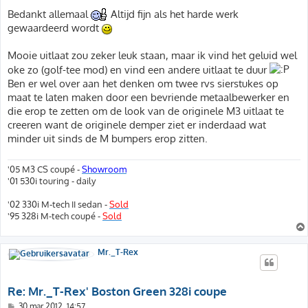
e
r
Bedankt allemaal
Altijd fijn als het harde werk
i
gewaardeerd wordt
c
h
t
Mooie uitlaat zou zeker leuk staan, maar ik vind het geluid wel
oke zo (golf-tee mod) en vind een andere uitlaat te duur
Ben er wel over aan het denken om twee rvs sierstukes op
maat te laten maken door een bevriende metaalbewerker en
die erop te zetten om de look van de originele M3 uitlaat te
creeren want de originele demper ziet er inderdaad wat
minder uit sinds de M bumpers erop zitten.
'05 M3 CS coupé -
Showroom
'01 530i touring - daily
'02 330i M-tech II sedan -
Sold
'95 328i M-tech coupé -
Sold
Mr._T-Rex
Re: Mr._T-Rex' Boston Green 328i coupe
B
30 mar 2012, 14:57