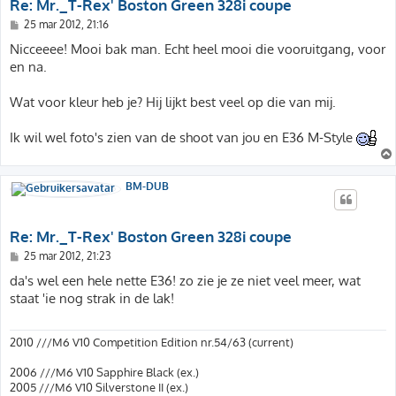
Re: Mr._T-Rex' Boston Green 328i coupe
B
25 mar 2012, 21:16
e
r
Nicceeee! Mooi bak man. Echt heel mooi die vooruitgang, voor
i
en na.
c
h
t
Wat voor kleur heb je? Hij lijkt best veel op die van mij.
Ik wil wel foto's zien van de shoot van jou en E36 M-Style
BM-DUB
Re: Mr._T-Rex' Boston Green 328i coupe
B
25 mar 2012, 21:23
e
r
da's wel een hele nette E36! zo zie je ze niet veel meer, wat
i
staat 'ie nog strak in de lak!
c
h
t
2010 ///M6 V10 Competition Edition nr.54/63 (current)
2006 ///M6 V10 Sapphire Black (ex.)
2005 ///M6 V10 Silverstone II (ex.)