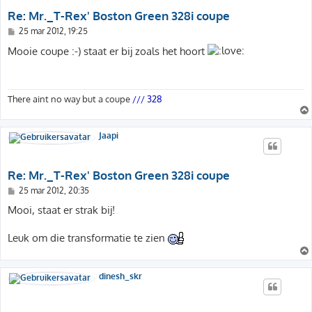
Re: Mr._T-Rex' Boston Green 328i coupe
B
25 mar 2012, 19:25
e
r
Mooie coupe :-) staat er bij zoals het hoort
i
c
h
t
There aint no way but a coupe
/// 328
Jaapi
Re: Mr._T-Rex' Boston Green 328i coupe
B
25 mar 2012, 20:35
e
r
Mooi, staat er strak bij!
i
c
h
Leuk om die transformatie te zien
t
dinesh_skr