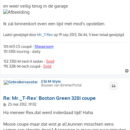
en weer veilig terug in de garage
Ik zal binnenkort even een lijst met mod's opstellen.
Laatst gewijzigd door
Mr._T-Rex
op 19 sep 2013, 06:44, 5 keer totaal gewijzigd.
'05 M3 CS coupé -
Showroom
'01 530i touring - daily
'02 330i M-tech II sedan -
Sold
'95 328i M-tech coupé -
Sold
E36 M-Style
Bouwer van BimmerPortal
Re: Mr._T-Rex' Boston Green 328i coupe
B
25 mar 2012, 19:02
e
r
Ha meneer Rex,dat werd inderdaad tijd! Haha.
i
c
h
Mooie coupe maar dat wist je al!,kunnen misschien eens
t
samen een shootje doen? Aangezien je maar een paar minuten