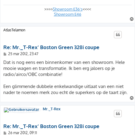
t
>>>>
Showroom E36's
<<<<
Showroom E46
AtlasTelamon
Re: Mr._T-Rex' Boston Green 328i coupe
B
25 mar 2012, 23:47
e
r
Dat is nog eens een binnenkomer van een showroom. Hele
i
mooie wagen en transformatie. Ik ben erg jaloers op je
c
h
radio/airco/OBC combinatie!
t
Een glimmende dubbele enkelwandige uitlaat van een niet
nader te noemen merk zou echt de superkers op de taart zijn.
Mr._T-Rex
Re: Mr._T-Rex' Boston Green 328i coupe
B
26 mar 2012, 09:11