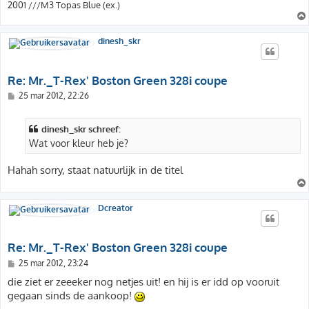
2001 ///M3 Topas Blue (ex.)
dinesh_skr
Re: Mr._T-Rex' Boston Green 328i coupe
B
25 mar 2012, 22:26
e
r
i
dinesh_skr schreef:
c
h
Wat voor kleur heb je?
t
Hahah sorry, staat natuurlijk in de titel
Dcreator
Re: Mr._T-Rex' Boston Green 328i coupe
B
25 mar 2012, 23:24
e
r
die ziet er zeeeker nog netjes uit! en hij is er idd op vooruit
i
gegaan sinds de aankoop!
c
h