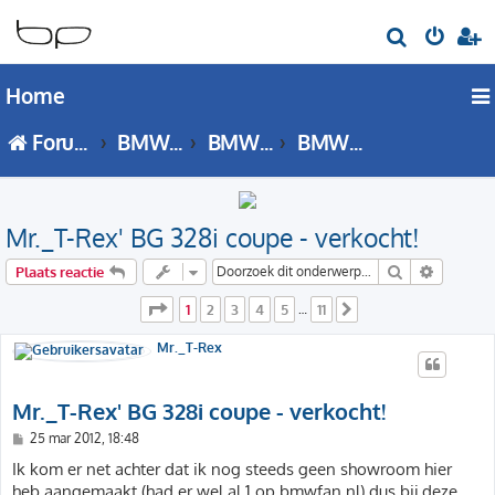
Z
o
Home
e
k
Forumoverzicht
BMW 3 Serie
BMW 3 Serie - E36 forum
BMW 3 Serie (E36) Showroom
Mr._T-Rex' BG 328i coupe - verkocht!
Zoek
Uitgebre
Plaats reactie
Pagina
1
van
11
1
2
3
4
5
11
…
Volgende
Mr._T-Rex
Mr._T-Rex' BG 328i coupe - verkocht!
B
25 mar 2012, 18:48
e
r
Ik kom er net achter dat ik nog steeds geen showroom hier
i
heb aangemaakt (had er wel al 1 op bmwfan.nl) dus bij deze
c