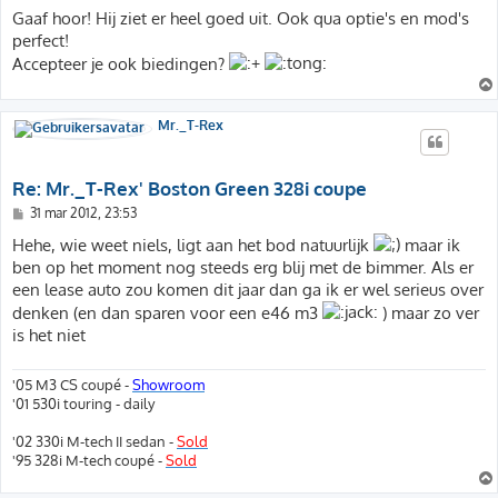
e
r
Gaaf hoor! Hij ziet er heel goed uit. Ook qua optie's en mod's
i
perfect!
c
h
Accepteer je ook biedingen?
t
Mr._T-Rex
Re: Mr._T-Rex' Boston Green 328i coupe
B
31 mar 2012, 23:53
e
r
Hehe, wie weet niels, ligt aan het bod natuurlijk
maar ik
i
ben op het moment nog steeds erg blij met de bimmer. Als er
c
h
een lease auto zou komen dit jaar dan ga ik er wel serieus over
t
denken (en dan sparen voor een e46 m3
) maar zo ver
is het niet
'05 M3 CS coupé -
Showroom
'01 530i touring - daily
'02 330i M-tech II sedan -
Sold
'95 328i M-tech coupé -
Sold