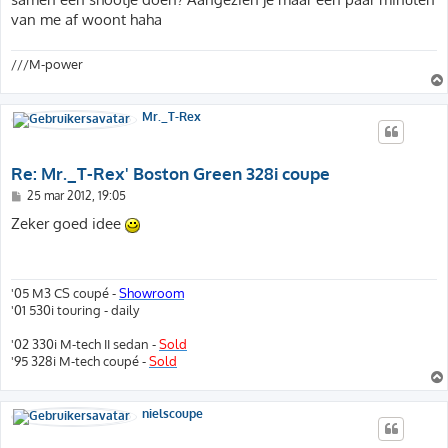
van me af woont haha
///M-power
Mr._T-Rex
Re: Mr._T-Rex' Boston Green 328i coupe
B
25 mar 2012, 19:05
e
r
Zeker goed idee
i
c
h
t
'05 M3 CS coupé -
Showroom
'01 530i touring - daily
'02 330i M-tech II sedan -
Sold
'95 328i M-tech coupé -
Sold
nielscoupe