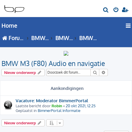
Z
o
Home
e
k
Forumoverzicht
BMW 3 Serie
BMW M3 - F80 forum
BMW M3 (F80) Audio en navigatie
BMW M3 (F80) Audio en navigatie
Zoek
Uitgebreid zo
Nieuw onderwerp
Aankondigingen
Vacature: Moderator BimmerPortal
Laatste bericht door
Robin
«
20 okt 2021, 12:25
Geplaatst in
BimmerPortal Informatie
Nieuw onderwerp