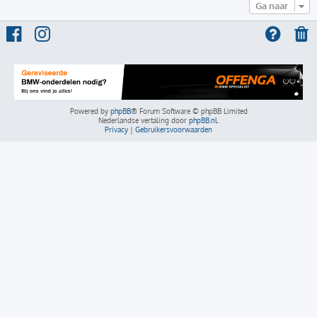
Ga naar
Powered by
phpBB
® Forum Software © phpBB Limited
Nederlandse vertaling door
phpBB.nl
.
Privacy
|
Gebruikersvoorwaarden