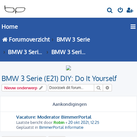
Z
o
Home
e
k
Forumoverzicht
BMW 3 Serie
BMW 3 Serie - E21 forum
BMW 3 Serie (E21) DIY: Do It Yourself
BMW 3 Serie (E21) DIY: Do It Yourself
Zoek
Uitgebreid zo
Nieuw onderwerp
Aankondigingen
Vacature: Moderator BimmerPortal
Laatste bericht door
Robin
«
20 okt 2021, 12:25
Geplaatst in
BimmerPortal Informatie