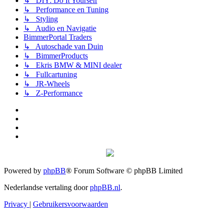
↳ DIY: Do It Yourself
↳ Performance en Tuning
↳ Styling
↳ Audio en Navigatie
BimmerPortal Traders
↳ Autoschade van Duin
↳ BimmerProducts
↳ Ekris BMW & MINI dealer
↳ Fullcartuning
↳ JR-Wheels
↳ Z-Performance
Powered by
phpBB
® Forum Software © phpBB Limited
Nederlandse vertaling door
phpBB.nl
.
Privacy
|
Gebruikersvoorwaarden