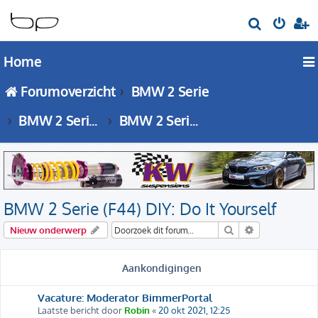
Z
o
Home
e
k
Forumoverzicht
BMW 2 Serie
BMW 2 Serie - F44 forum
BMW 2 Serie (F44) DIY: Do It Yourself
BMW 2 Serie (F44) DIY: Do It Yourself
Zoek
Uitgebreid zo
Nieuw onderwerp
Aankondigingen
Vacature: Moderator BimmerPortal
Laatste bericht door
Robin
«
20 okt 2021, 12:25