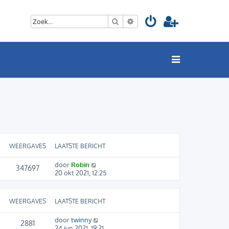
Zoek
Uitgebreid zoeken
WEERGAVES
LAATSTE BERICHT
door
Robin
347697
20 okt 2021, 12:25
WEERGAVES
LAATSTE BERICHT
door
twinny
2881
24 jun 2021, 19:21