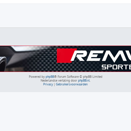
Powered by
phpBB
® Forum Software © phpBB Limited
Nederlandse vertaling door
phpBB.nl
.
Privacy
|
Gebruikersvoorwaarden