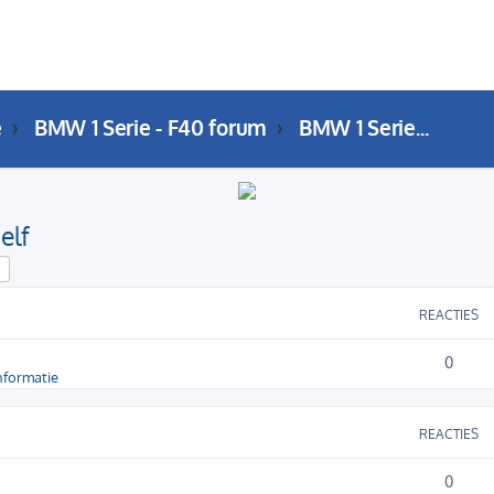
e
BMW 1 Serie - F40 forum
BMW 1 Serie (F40) DIY: Do It Yourself
elf
k
Uitgebreid zoeken
REACTIES
0
nformatie
REACTIES
0