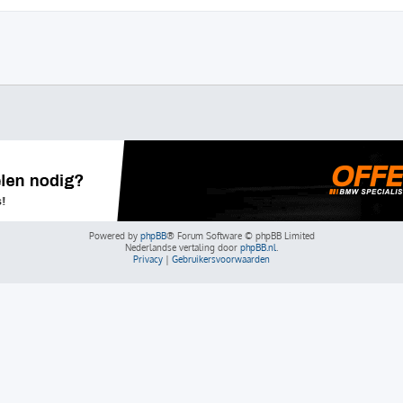
Powered by
phpBB
® Forum Software © phpBB Limited
Nederlandse vertaling door
phpBB.nl
.
Privacy
|
Gebruikersvoorwaarden