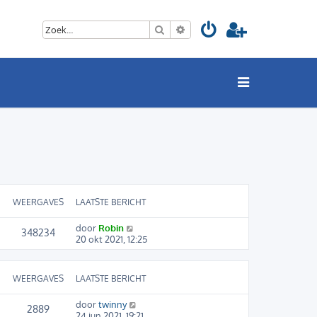
Zoek
Uitgebreid zoeken
WEERGAVES
LAATSTE BERICHT
door
Robin
348234
20 okt 2021, 12:25
WEERGAVES
LAATSTE BERICHT
door
twinny
2889
24 jun 2021, 19:21