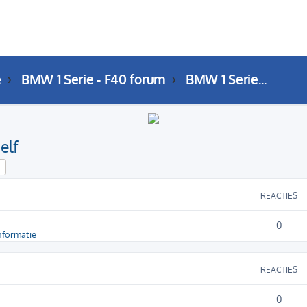
e
BMW 1 Serie - F40 forum
BMW 1 Serie (F40) DIY: Do It Yourself
elf
k
Uitgebreid zoeken
REACTIES
0
nformatie
REACTIES
0