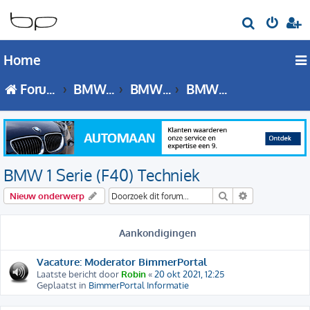
Z
o
Home
e
k
Forumoverzicht
BMW 1 Serie
BMW 1 Serie - F40 forum
BMW 1 Serie (F40) Techniek
BMW 1 Serie (F40) Techniek
Zoek
Uitgebreid zo
Nieuw onderwerp
Aankondigingen
Vacature: Moderator BimmerPortal
Laatste bericht door
Robin
«
20 okt 2021, 12:25
Geplaatst in
BimmerPortal Informatie