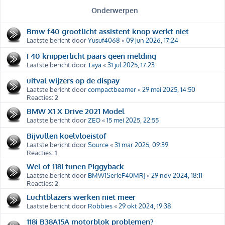
Onderwerpen
Bmw f40 grootlicht assistent knop werkt niet
Laatste bericht door
Yusuf4068
«
09 jun 2026, 17:24
F40 knipperlicht paars geen melding
Laatste bericht door
Taya
«
31 jul 2025, 17:23
uitval wijzers op de dispay
Laatste bericht door
compactbeamer
«
29 mei 2025, 14:50
Reacties:
2
BMW X1 X Drive 2021 Model
Laatste bericht door
ZEO
«
15 mei 2025, 22:55
Bijvullen koelvloeistof
Laatste bericht door
Source
«
31 mar 2025, 09:39
Reacties:
1
Wel of 118i tunen Piggyback
Laatste bericht door
BMW1SerieF40MRJ
«
29 nov 2024, 18:11
Reacties:
2
Luchtblazers werken niet meer
Laatste bericht door
Robbies
«
29 okt 2024, 19:38
118i B38A15A motorblok problemen?