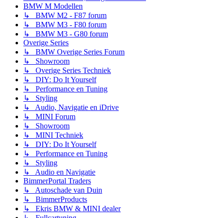
BMW M Modellen
↳ BMW M2 - F87 forum
↳ BMW M3 - F80 forum
↳ BMW M3 - G80 forum
Overige Series
↳ BMW Overige Series Forum
↳ Showroom
↳ Overige Series Techniek
↳ DIY: Do It Yourself
↳ Performance en Tuning
↳ Styling
↳ Audio, Navigatie en iDrive
↳ MINI Forum
↳ Showroom
↳ MINI Techniek
↳ DIY: Do It Yourself
↳ Performance en Tuning
↳ Styling
↳ Audio en Navigatie
BimmerPortal Traders
↳ Autoschade van Duin
↳ BimmerProducts
↳ Ekris BMW & MINI dealer
↳ Fullcartuning