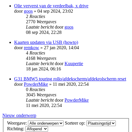
Olie ververst van de verdeelbak, x drive
door
goos
» 04 sep 2024, 23:02
2
Reacties
2770
Weergaves
Laatste bericht
door
goos
08 sep 2024, 22:28
Kaarten updaten via USB (howto)
door
remkow
» 27 jan 2020, 14:04
4
Reacties
4168
Weergaves
Laatste bericht
door
Kuupertie
18 jan 2024, 06:16
G31 BMW5 touring rollo/afdekscherm/afdekrolscherm reset
door
PowderMike
» 11 mei 2020, 22:54
0
Reacties
3045
Weergaves
Laatste bericht
door
PowderMike
11 mei 2020, 22:54
Nieuw onderwerp
Weergave:
Sorteer op:
Richting: