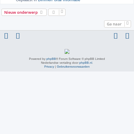
Geplaatst in
BimmerPortal Informatie
Nieuw onderwerp
Ga naar
Powered by
phpBB
® Forum Software © phpBB Limited
Nederlandse vertaling door
phpBB.nl
.
Privacy
|
Gebruikersvoorwaarden