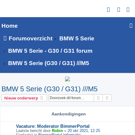
Z
o
Home
e
k
Forumoverzicht
BMW 5 Serie
BMW 5 Serie - G30 / G31 forum
BMW 5 Serie (G30 / G31) ///M5
BMW 5 Serie (G30 / G31) ///M5
Zoek
Uitgebreid z
Nieuw onderwerp
Aankondigingen
Vacature: Moderator BimmerPortal
Laatste bericht door
Robin
«
20 okt 2021, 12:25