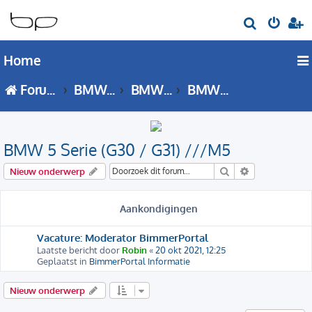
Z
o
Home
e
k
Forumoverzicht
BMW 5 Serie
BMW 5 Serie - G30 / G31 forum
BMW 5 Serie (G30 / G31) ///M5
BMW 5 Serie (G30 / G31) ///M5
Zoek
Uitgebreid zo
Nieuw onderwerp
Aankondigingen
Vacature: Moderator BimmerPortal
Laatste bericht door
Robin
«
20 okt 2021, 12:25
Geplaatst in
BimmerPortal Informatie
Nieuw onderwerp