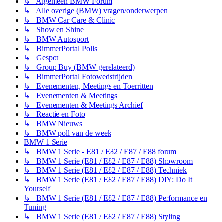
↳ Algemeen BMW Forum
↳ Alle overige (BMW) vragen/onderwerpen
↳ BMW Car Care & Clinic
↳ Show en Shine
↳ BMW Autosport
↳ BimmerPortal Polls
↳ Gespot
↳ Group Buy (BMW gerelateerd)
↳ BimmerPortal Fotowedstrijden
↳ Evenementen, Meetings en Toerritten
↳ Evenementen & Meetings
↳ Evenementen & Meetings Archief
↳ Reactie en Foto
↳ BMW Nieuws
↳ BMW poll van de week
BMW 1 Serie
↳ BMW 1 Serie - E81 / E82 / E87 / E88 forum
↳ BMW 1 Serie (E81 / E82 / E87 / E88) Showroom
↳ BMW 1 Serie (E81 / E82 / E87 / E88) Techniek
↳ BMW 1 Serie (E81 / E82 / E87 / E88) DIY: Do It
Yourself
↳ BMW 1 Serie (E81 / E82 / E87 / E88) Performance en
Tuning
↳ BMW 1 Serie (E81 / E82 / E87 / E88) Styling