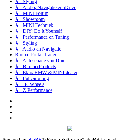
↳ Styling
↳ Audio, Navigatie en iDrive
↳ MINI Forum
↳ Showroom
↳ MINI Techniek
↳ DIY: Do It Yourself
↳ Performance en Tuning
↳ Styling
↳ Audio en Navigatie
BimmerPortal Traders
↳ Autoschade van Duin
↳ BimmerProducts
↳ Ekris BMW & MINI dealer
↳ Fullcartuning
↳ JR-Wheels
↳ Z-Performance
Powered by
phpBB
® Forum Software © phpBB Limited