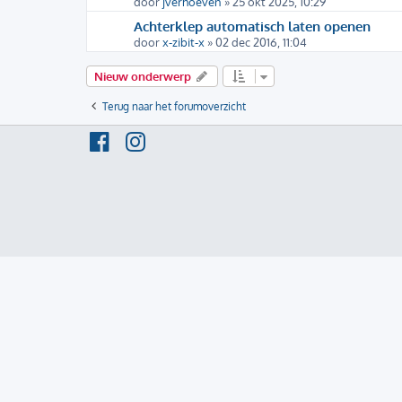
door
jverhoeven
» 25 okt 2025, 10:29
Achterklep automatisch laten openen
door
x-zibit-x
» 02 dec 2016, 11:04
Nieuw onderwerp
Terug naar het forumoverzicht