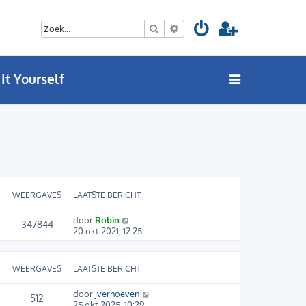
Zoek
Uitgebreid zoeken
It Yourself
WEERGAVES
LAATSTE BERICHT
door
Robin
347844
20 okt 2021, 12:25
WEERGAVES
LAATSTE BERICHT
door
jverhoeven
512
25 okt 2025, 10:29