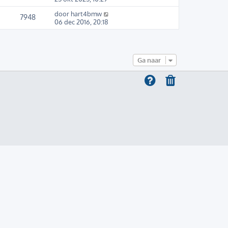
door
hart4bmw
7948
06 dec 2016, 20:18
Ga naar