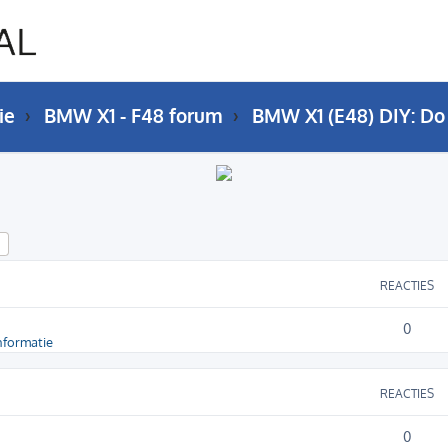
ie
BMW X1 - F48 forum
BMW X1 (E48) DIY: Do 
k
Uitgebreid zoeken
REACTIES
0
nformatie
REACTIES
0