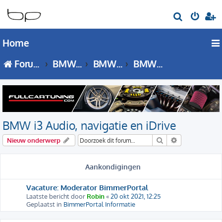
Z
o
Home
e
k
Forumoverzicht
BMW i Serie
BMW i3
BMW i3 Audio, navigatie en iDrive
BMW i3 Audio, navigatie en iDrive
Zoek
Uitgebreid zo
Nieuw onderwerp
Aankondigingen
Vacature: Moderator BimmerPortal
Laatste bericht door
Robin
«
20 okt 2021, 12:25
Geplaatst in
BimmerPortal Informatie