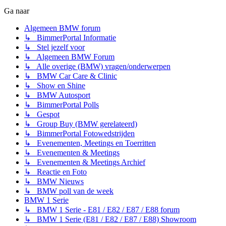
Ga naar
Algemeen BMW forum
↳ BimmerPortal Informatie
↳ Stel jezelf voor
↳ Algemeen BMW Forum
↳ Alle overige (BMW) vragen/onderwerpen
↳ BMW Car Care & Clinic
↳ Show en Shine
↳ BMW Autosport
↳ BimmerPortal Polls
↳ Gespot
↳ Group Buy (BMW gerelateerd)
↳ BimmerPortal Fotowedstrijden
↳ Evenementen, Meetings en Toerritten
↳ Evenementen & Meetings
↳ Evenementen & Meetings Archief
↳ Reactie en Foto
↳ BMW Nieuws
↳ BMW poll van de week
BMW 1 Serie
↳ BMW 1 Serie - E81 / E82 / E87 / E88 forum
↳ BMW 1 Serie (E81 / E82 / E87 / E88) Showroom