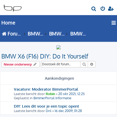
Z
o
Home
e
k
Forumoverzicht
BMW X Serie
BMW X6 - F16 forum
BMW X6 (F16) DIY: Do It Yourself
BMW X6 (F16) DIY: Do It Yourself
Zoek
Uitgebreid zo
Nieuw onderwerp
Aankondigingen
Vacature: Moderator BimmerPortal
Laatste bericht door
Robin
«
20 okt 2021, 12:25
Geplaatst in
BimmerPortal Informatie
DIY: Lees dit voor je een topic opent
Laatste bericht door
Dnl
«
16 dec 2009, 01:28