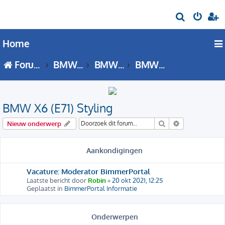
Z
o
Home
e
k
Forumoverzicht
BMW X Serie
BMW X6 - E71 forum
BMW X6 (E71) Styling
BMW X6 (E71) Styling
Zoek
Uitgebreid zo
Nieuw onderwerp
Aankondigingen
Vacature: Moderator BimmerPortal
Laatste bericht door
Robin
«
20 okt 2021, 12:25
Geplaatst in
BimmerPortal Informatie
Onderwerpen