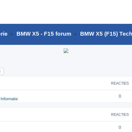
rie
BMW X5 - F15 forum
BMW X5 (F15) Tech
k
Uitgebreid zoeken
REACTIES
0
Informatie
REACTIES
0