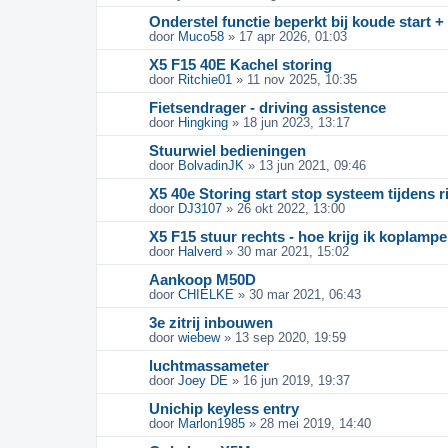
Onderstel functie beperkt bij koude start
door
Muco58
» 17 apr 2026, 01:03
X5 F15 40E Kachel storing
door
Ritchie01
» 11 nov 2025, 10:35
Fietsendrager - driving assistence
door
Hingking
» 18 jun 2023, 13:17
Stuurwiel bedieningen
door
BolvadinJK
» 13 jun 2021, 09:46
X5 40e Storing start stop systeem tijdens r
door
DJ3107
» 26 okt 2022, 13:00
X5 F15 stuur rechts - hoe krijg ik koplam
door
Halverd
» 30 mar 2021, 15:02
Aankoop M50D
door
CHIELKE
» 30 mar 2021, 06:43
3e zitrij inbouwen
door
wiebew
» 13 sep 2020, 19:59
luchtmassameter
door
Joey DE
» 16 jun 2019, 19:37
Unichip keyless entry
door
Marlon1985
» 28 mei 2019, 14:40