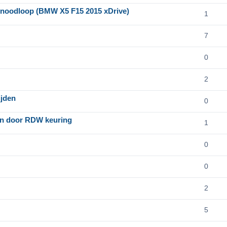
 + noodloop (BMW X5 F15 2015 xDrive)
1
7
0
2
ijden
0
pen door RDW keuring
1
0
0
2
5