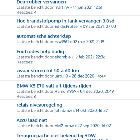
Deurrubber vervangen
Laatste bericht door
martinV
«
14 jun 2021, 12:51
Reacties:
4
Hoe brandstofpomp in tank vervangen 3.0sd
Laatste bericht door
Ed.de.Prutser
«
09 apr 2021, 07:03
automatische achterklep
Laatste bericht door
rvw1961
«
02 mar 2021, 21:19
Foutcodes hulp nodig
Laatste bericht door
ehombie
«
17 feb 2021, 22:36
Reacties:
1
zwaar sturen tot 50 a 60 km
Laatste bericht door
laro.110
«
28 dec 2020, 14:44
BMW X5 E70 valt uit tijdens rijden
Laatste bericht door
Ramon1969
«
04 dec 2020, 21:49
Reacties:
6
relais niveauregeling
Laatste bericht door
johnbmw
«
14 okt 2020, 16:27
Accu laad niet
Laatste bericht door
AMZ-bmw
«
22 sep 2020, 16:02
Terugroepactie niet bekend bij RDW