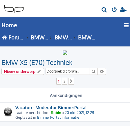
Z
o
Home
e
k
Forumoverzicht
BMW X Serie
BMW X5 - E70 forum
BMW X5 (E70) Techniek
BMW X5 (E70) Techniek
Zoek
Uitgebreid zo
Nieuw onderwerp
1
2
Volgende
Aankondigingen
Vacature: Moderator BimmerPortal
Laatste bericht door
Robin
«
20 okt 2021, 12:25
Geplaatst in
BimmerPortal Informatie