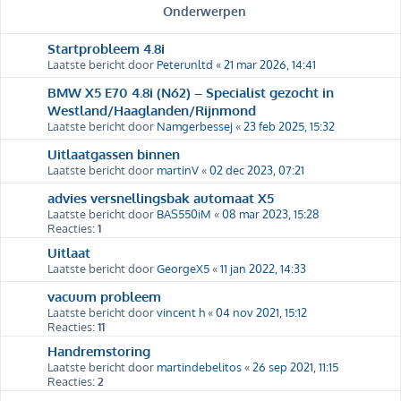
Onderwerpen
Startprobleem 4.8i
Laatste bericht door
Peterunltd
«
21 mar 2026, 14:41
BMW X5 E70 4.8i (N62) – Specialist gezocht in
Westland/Haaglanden/Rijnmond
Laatste bericht door
Namgerbessej
«
23 feb 2025, 15:32
Uitlaatgassen binnen
Laatste bericht door
martinV
«
02 dec 2023, 07:21
advies versnellingsbak automaat X5
Laatste bericht door
BAS550iM
«
08 mar 2023, 15:28
Reacties:
1
Uitlaat
Laatste bericht door
GeorgeX5
«
11 jan 2022, 14:33
vacuum probleem
Laatste bericht door
vincent h
«
04 nov 2021, 15:12
Reacties:
11
Handremstoring
Laatste bericht door
martindebelitos
«
26 sep 2021, 11:15
Reacties:
2