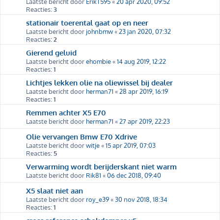
Laatste bericht door
ErikT595
«
20 apr 2020, 09:52
Reacties:
3
stationair toerental gaat op en neer
Laatste bericht door
johnbmw
«
23 jan 2020, 07:32
Reacties:
2
Gierend geluid
Laatste bericht door
ehombie
«
14 aug 2019, 12:22
Reacties:
1
Lichtjes lekken olie na oliewissel bij dealer
Laatste bericht door
herman71
«
28 apr 2019, 16:19
Reacties:
1
Remmen achter X5 E70
Laatste bericht door
herman71
«
27 apr 2019, 22:23
Olie vervangen Bmw E70 Xdrive
Laatste bericht door
witje
«
15 apr 2019, 07:03
Reacties:
5
Verwarming wordt berijderskant niet warm
Laatste bericht door
Rik81
«
06 dec 2018, 09:40
X5 slaat niet aan
Laatste bericht door
roy_e39
«
30 nov 2018, 18:34
Reacties:
1