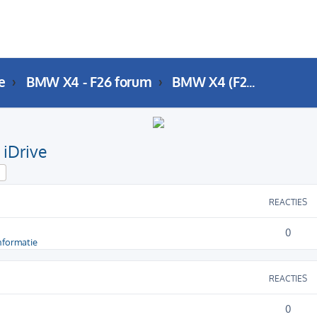
e
BMW X4 - F26 forum
BMW X4 (F26) Audio, navigatie en iDrive
 iDrive
k
Uitgebreid zoeken
REACTIES
0
nformatie
REACTIES
0