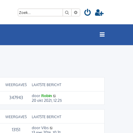
Zoek
Uitgebreid zoeken
WEERGAVES
LAATSTE BERICHT
door
Robin
347943
20 okt 2021, 12:25
WEERGAVES
LAATSTE BERICHT
door
Vibs
13151
13 mei 2016, 10:31