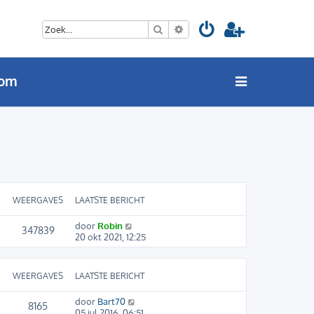
Zoek
Uitgebreid zoeken
oom
WEERGAVES
LAATSTE BERICHT
door
Robin
347839
20 okt 2021, 12:25
WEERGAVES
LAATSTE BERICHT
door
Bart70
8165
05 jul 2016, 06:51