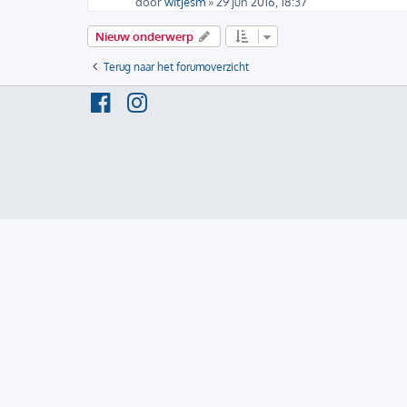
door
witjesm
» 29 jun 2016, 18:37
Nieuw onderwerp
Terug naar het forumoverzicht