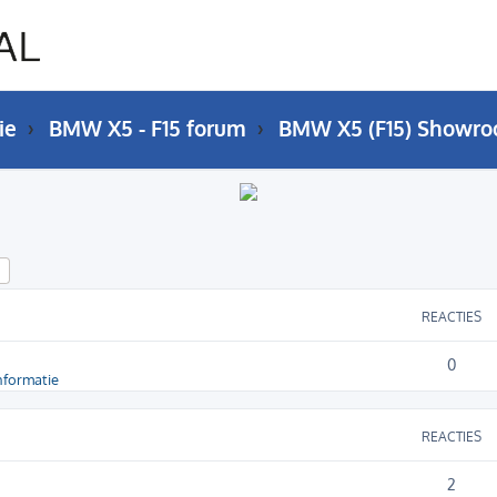
ie
BMW X5 - F15 forum
BMW X5 (F15) Showr
k
Uitgebreid zoeken
REACTIES
0
nformatie
REACTIES
2