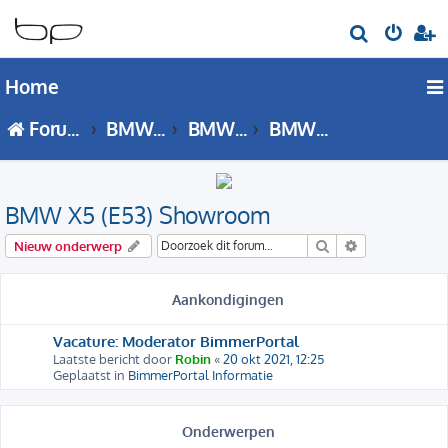
Z
o
Home
e
k
Forumoverzicht
BMW X Serie
BMW X5 - E53 forum
BMW X5 (E53) Showroom
BMW X5 (E53) Showroom
Zoek
Uitgebreid zo
Nieuw onderwerp
Aankondigingen
Vacature: Moderator BimmerPortal
Laatste bericht door
Robin
«
20 okt 2021, 12:25
Geplaatst in
BimmerPortal Informatie
Onderwerpen