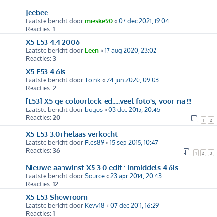
Jeebee
Laatste bericht door
mieske90
«
07 dec 2021, 19:04
Reacties:
1
X5 E53 4.4 2006
Laatste bericht door
Leen
«
17 aug 2020, 23:02
Reacties:
3
X5 E53 4.6is
Laatste bericht door
Toink
«
24 jun 2020, 09:03
Reacties:
2
[E53] X5 ge-colourlock-ed.....veel foto's, voor-na !!!
Laatste bericht door
bogus
«
03 dec 2015, 20:45
Reacties:
20
1
2
X5 E53 3.0i helaas verkocht
Laatste bericht door
Flos89
«
15 sep 2015, 10:47
Reacties:
36
1
2
3
Nieuwe aanwinst X5 3.0 edit : inmiddels 4.6is
Laatste bericht door
Source
«
23 apr 2014, 20:43
Reacties:
12
X5 E53 Showroom
Laatste bericht door
Kevv18
«
07 dec 2011, 16:29
Reacties:
1