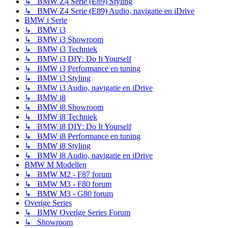
↳ BMW Z4 Serie (E89) Styling
↳ BMW Z4 Serie (E89) Audio, navigatie en iDrive
BMW i Serie
↳ BMW i3
↳ BMW i3 Showroom
↳ BMW i3 Techniek
↳ BMW i3 DIY: Do It Yourself
↳ BMW i3 Performance en tuning
↳ BMW i3 Styling
↳ BMW i3 Audio, navigatie en iDrive
↳ BMW i8
↳ BMW i8 Showroom
↳ BMW i8 Techniek
↳ BMW i8 DIY: Do It Yourself
↳ BMW i8 Performance en tuning
↳ BMW i8 Styling
↳ BMW i8 Audio, navigatie en iDrive
BMW M Modellen
↳ BMW M2 - F87 forum
↳ BMW M3 - F80 forum
↳ BMW M3 - G80 forum
Overige Series
↳ BMW Overige Series Forum
↳ Showroom