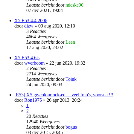
Laatste bericht
door
mieske90
07 dec 2021, 19:04
X5 E53 4.4 2006
door
dizw
» 09 aug 2020, 12:10
3
Reacties
4664
Weergaves
Laatste bericht
door
Leen
17 aug 2020, 23:02
X5 E53 4.6is
door
wverboom
» 22 jun 2020, 19:32
2
Reacties
2714
Weergaves
Laatste bericht
door
Toink
24 jun 2020, 09:03
[E53] X5 ge-colourlock-ed.....veel foto's, voor-na !!!
door
Ron1975
» 26 apr 2013, 20:24
1
2
20
Reacties
12940
Weergaves
Laatste bericht
door
bogus
03 dec 2015, 20:45