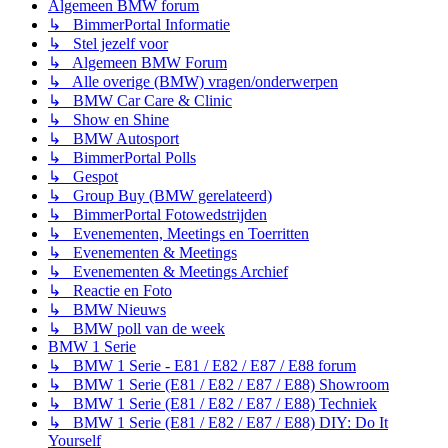
Algemeen BMW forum
↳ BimmerPortal Informatie
↳ Stel jezelf voor
↳ Algemeen BMW Forum
↳ Alle overige (BMW) vragen/onderwerpen
↳ BMW Car Care & Clinic
↳ Show en Shine
↳ BMW Autosport
↳ BimmerPortal Polls
↳ Gespot
↳ Group Buy (BMW gerelateerd)
↳ BimmerPortal Fotowedstrijden
↳ Evenementen, Meetings en Toerritten
↳ Evenementen & Meetings
↳ Evenementen & Meetings Archief
↳ Reactie en Foto
↳ BMW Nieuws
↳ BMW poll van de week
BMW 1 Serie
↳ BMW 1 Serie - E81 / E82 / E87 / E88 forum
↳ BMW 1 Serie (E81 / E82 / E87 / E88) Showroom
↳ BMW 1 Serie (E81 / E82 / E87 / E88) Techniek
↳ BMW 1 Serie (E81 / E82 / E87 / E88) DIY: Do It
Yourself