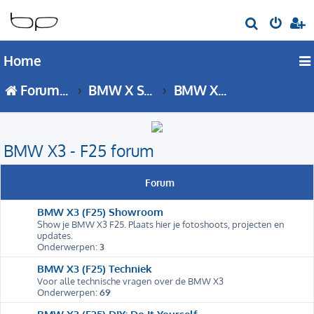
Z
o
Home
e
k
Forumoverzicht
BMW X Serie
BMW X3 - F25 forum
BMW X3 - F25 forum
Forum
BMW X3 (F25) Showroom
Show je BMW X3 F25. Plaats hier je fotoshoots, projecten en
updates.
Onderwerpen:
3
BMW X3 (F25) Techniek
Voor alle technische vragen over de BMW X3
Onderwerpen:
69
BMW X3 (F25) DIY: Do It Yourself