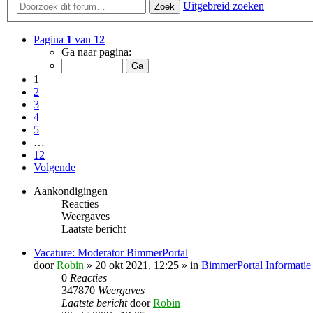
Uitgebreid zoeken
Zoek
Pagina
1
van
12
Ga naar pagina:
1
2
3
4
5
…
12
Volgende
Aankondigingen
Reacties
Weergaves
Laatste bericht
Vacature: Moderator BimmerPortal
door
Robin
» 20 okt 2021, 12:25 » in
BimmerPortal Informatie
0
Reacties
347870
Weergaves
Laatste bericht
door
Robin