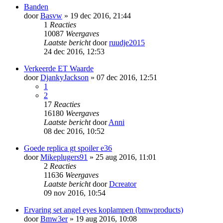
Banden
door
Basvw
» 19 dec 2016, 21:44
1
Reacties
10087
Weergaves
Laatste bericht
door
ruudje2015
24 dec 2016, 12:53
Verkeerde ET Waarde
door
DjankyJackson
» 07 dec 2016, 12:51
1
2
17
Reacties
16180
Weergaves
Laatste bericht
door
Anni
08 dec 2016, 10:52
Goede replica gt spoiler e36
door
Mikeplugers91
» 25 aug 2016, 11:01
2
Reacties
11636
Weergaves
Laatste bericht
door
Dcreator
09 nov 2016, 10:54
Ervaring set angel eyes koplampen (bmwproducts)
door
Bmw3er
» 19 aug 2016, 10:08