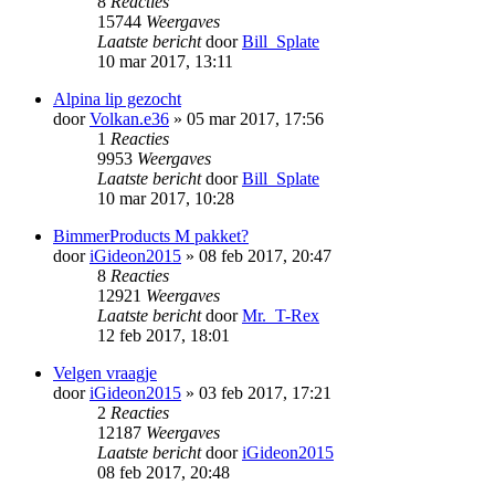
8
Reacties
15744
Weergaves
Laatste bericht
door
Bill_Splate
10 mar 2017, 13:11
Alpina lip gezocht
door
Volkan.e36
» 05 mar 2017, 17:56
1
Reacties
9953
Weergaves
Laatste bericht
door
Bill_Splate
10 mar 2017, 10:28
BimmerProducts M pakket?
door
iGideon2015
» 08 feb 2017, 20:47
8
Reacties
12921
Weergaves
Laatste bericht
door
Mr._T-Rex
12 feb 2017, 18:01
Velgen vraagje
door
iGideon2015
» 03 feb 2017, 17:21
2
Reacties
12187
Weergaves
Laatste bericht
door
iGideon2015
08 feb 2017, 20:48