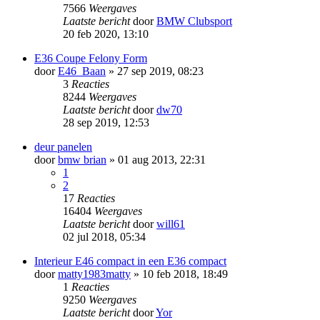
7566
Weergaves
Laatste bericht
door
BMW Clubsport
20 feb 2020, 13:10
E36 Coupe Felony Form
door
E46_Baan
» 27 sep 2019, 08:23
3
Reacties
8244
Weergaves
Laatste bericht
door
dw70
28 sep 2019, 12:53
deur panelen
door
bmw brian
» 01 aug 2013, 22:31
1
2
17
Reacties
16404
Weergaves
Laatste bericht
door
will61
02 jul 2018, 05:34
Interieur E46 compact in een E36 compact
door
matty1983matty
» 10 feb 2018, 18:49
1
Reacties
9250
Weergaves
Laatste bericht
door
Yor