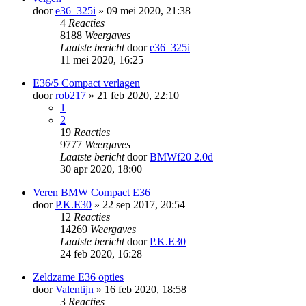
door
e36_325i
» 09 mei 2020, 21:38
4
Reacties
8188
Weergaves
Laatste bericht
door
e36_325i
11 mei 2020, 16:25
E36/5 Compact verlagen
door
rob217
» 21 feb 2020, 22:10
1
2
19
Reacties
9777
Weergaves
Laatste bericht
door
BMWf20 2.0d
30 apr 2020, 18:00
Veren BMW Compact E36
door
P.K.E30
» 22 sep 2017, 20:54
12
Reacties
14269
Weergaves
Laatste bericht
door
P.K.E30
24 feb 2020, 16:28
Zeldzame E36 opties
door
Valentijn
» 16 feb 2020, 18:58
3
Reacties