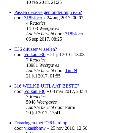
10 feb 2018, 21:25
Passen deze velgen onder mijn e36?
door
318isloco
» 24 aug 2017, 00:02
4
Reacties
14103
Weergaves
Laatste bericht
door
318isloco
06 sep 2017, 08:25
E36 difusser wisselen?
door
Volkan.e36
» 21 jul 2016, 18:08
7
Reacties
13981
Weergaves
Laatste bericht
door
Tim N
21 jul 2017, 01:55
316 WELKE UITLAAT BESTE?
door
Volkan.e36
» 03 mar 2017, 23:54
3
Reacties
5948
Weergaves
Laatste bericht
door
Purm
20 jul 2017, 15:41
Ervaringen met E36 hardtop
door
vikashbmw
» 25 nov 2016, 12:56