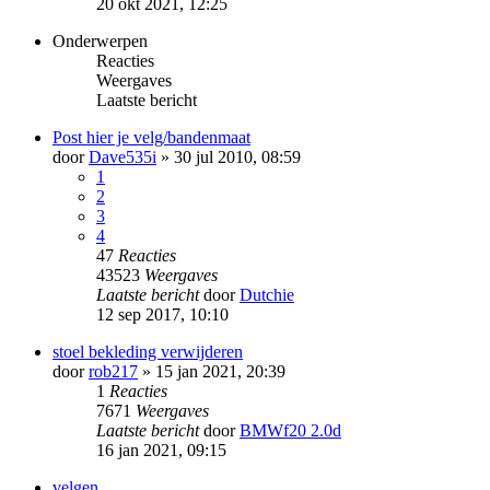
20 okt 2021, 12:25
Onderwerpen
Reacties
Weergaves
Laatste bericht
Post hier je velg/bandenmaat
door
Dave535i
» 30 jul 2010, 08:59
1
2
3
4
47
Reacties
43523
Weergaves
Laatste bericht
door
Dutchie
12 sep 2017, 10:10
stoel bekleding verwijderen
door
rob217
» 15 jan 2021, 20:39
1
Reacties
7671
Weergaves
Laatste bericht
door
BMWf20 2.0d
16 jan 2021, 09:15
velgen