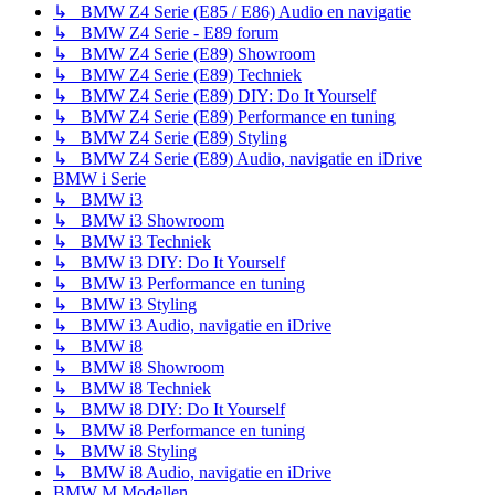
↳ BMW Z4 Serie (E85 / E86) Audio en navigatie
↳ BMW Z4 Serie - E89 forum
↳ BMW Z4 Serie (E89) Showroom
↳ BMW Z4 Serie (E89) Techniek
↳ BMW Z4 Serie (E89) DIY: Do It Yourself
↳ BMW Z4 Serie (E89) Performance en tuning
↳ BMW Z4 Serie (E89) Styling
↳ BMW Z4 Serie (E89) Audio, navigatie en iDrive
BMW i Serie
↳ BMW i3
↳ BMW i3 Showroom
↳ BMW i3 Techniek
↳ BMW i3 DIY: Do It Yourself
↳ BMW i3 Performance en tuning
↳ BMW i3 Styling
↳ BMW i3 Audio, navigatie en iDrive
↳ BMW i8
↳ BMW i8 Showroom
↳ BMW i8 Techniek
↳ BMW i8 DIY: Do It Yourself
↳ BMW i8 Performance en tuning
↳ BMW i8 Styling
↳ BMW i8 Audio, navigatie en iDrive
BMW M Modellen