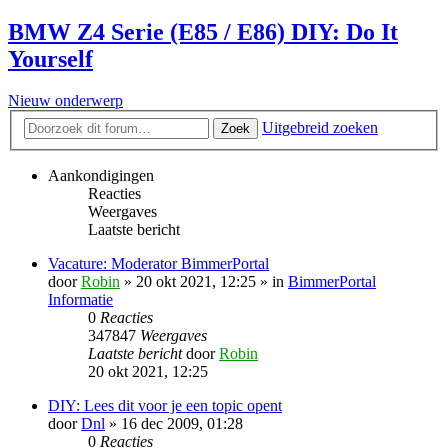
BMW Z4 Serie (E85 / E86) DIY: Do It
Yourself
Nieuw onderwerp
Uitgebreid zoeken
Zoek
Aankondigingen
Reacties
Weergaves
Laatste bericht
Vacature: Moderator BimmerPortal
door
Robin
» 20 okt 2021, 12:25 » in
BimmerPortal
Informatie
0
Reacties
347847
Weergaves
Laatste bericht
door
Robin
20 okt 2021, 12:25
DIY: Lees dit voor je een topic opent
door
Dnl
» 16 dec 2009, 01:28
0
Reacties