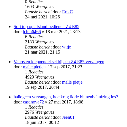
0
Reacties
1693
Weergaves
Laatste bericht
door
ErikC
24 mei 2021, 10:26
Soft top op afstand bedienen Z4 E85
door
jchin6466
» 18 mar 2021, 23:13
6
Reacties
2183
Weergaves
Laatste bericht
door
witje
21 mar 2021, 21:15
Vanos en kleppendeksel bij een Z4 E85 vervangen
door
malle pietje
» 17 sep 2017, 21:23
1
Reacties
4929
Weergaves
Laatste bericht
door
malle pietje
19 sep 2017, 20:44
hallogeen vervangen, hoe krijg ik de binnenbehuizing los?
door
casanova72
» 27 mei 2017, 18:08
1
Reacties
2976
Weergaves
Laatste bericht
door
Jeen01
18 jun 2017, 00:12