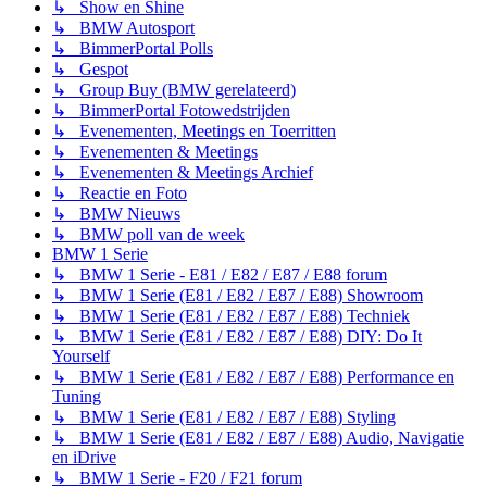
↳ Show en Shine
↳ BMW Autosport
↳ BimmerPortal Polls
↳ Gespot
↳ Group Buy (BMW gerelateerd)
↳ BimmerPortal Fotowedstrijden
↳ Evenementen, Meetings en Toerritten
↳ Evenementen & Meetings
↳ Evenementen & Meetings Archief
↳ Reactie en Foto
↳ BMW Nieuws
↳ BMW poll van de week
BMW 1 Serie
↳ BMW 1 Serie - E81 / E82 / E87 / E88 forum
↳ BMW 1 Serie (E81 / E82 / E87 / E88) Showroom
↳ BMW 1 Serie (E81 / E82 / E87 / E88) Techniek
↳ BMW 1 Serie (E81 / E82 / E87 / E88) DIY: Do It
Yourself
↳ BMW 1 Serie (E81 / E82 / E87 / E88) Performance en
Tuning
↳ BMW 1 Serie (E81 / E82 / E87 / E88) Styling
↳ BMW 1 Serie (E81 / E82 / E87 / E88) Audio, Navigatie
en iDrive
↳ BMW 1 Serie - F20 / F21 forum