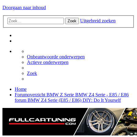
Doorgaan naar inhoud
Uitgebreid zoeken
Zoek
Onbeantwoorde onderwerpen
Actieve onderwerpen
Zoek
Home
Forumoverzicht
BMW Z Serie
BMW Z4 Serie - E85 / E86
forum
BMW Z4 Serie (E85 / E86) DIY: Do It Yourself