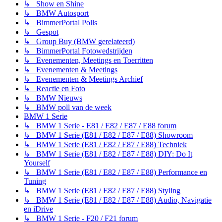
↳ Show en Shine
↳ BMW Autosport
↳ BimmerPortal Polls
↳ Gespot
↳ Group Buy (BMW gerelateerd)
↳ BimmerPortal Fotowedstrijden
↳ Evenementen, Meetings en Toerritten
↳ Evenementen & Meetings
↳ Evenementen & Meetings Archief
↳ Reactie en Foto
↳ BMW Nieuws
↳ BMW poll van de week
BMW 1 Serie
↳ BMW 1 Serie - E81 / E82 / E87 / E88 forum
↳ BMW 1 Serie (E81 / E82 / E87 / E88) Showroom
↳ BMW 1 Serie (E81 / E82 / E87 / E88) Techniek
↳ BMW 1 Serie (E81 / E82 / E87 / E88) DIY: Do It
Yourself
↳ BMW 1 Serie (E81 / E82 / E87 / E88) Performance en
Tuning
↳ BMW 1 Serie (E81 / E82 / E87 / E88) Styling
↳ BMW 1 Serie (E81 / E82 / E87 / E88) Audio, Navigatie
en iDrive
↳ BMW 1 Serie - F20 / F21 forum