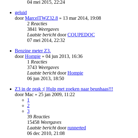
04 mei 2015, 22:24
geluid
door
MarcelTWZ32.8
» 13 mar 2014, 19:08
2
Reacties
3841
Weergaves
Laatste bericht
door
COUPEDOC
07 mei 2014, 22:32
Benzine meter Z3.
door
Hompie
» 04 jun 2013, 16:36
1
Reacties
3743
Weergaves
Laatste bericht
door
Hompie
06 jun 2013, 18:50
Z3 in de prak :( Hulp met zoeken naar beunhaas!!!
door
Mac
» 25 jan 2009, 11:22
1
2
3
39
Reacties
15458
Weergaves
Laatste bericht
door
runnerted
06 dec 2010, 21:08