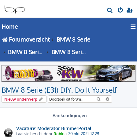
Z
o
Home
e
k
Forumoverzicht
BMW 8 Serie
BMW 8 Serie - E31 forum
BMW 8 Serie (E31) DIY: Do It Yourself
BMW 8 Serie (E31) DIY: Do It Yourself
Zoek
Uitgebreid zo
Nieuw onderwerp
Aankondigingen
Vacature: Moderator BimmerPortal
Laatste bericht door
Robin
«
20 okt 2021, 12:25