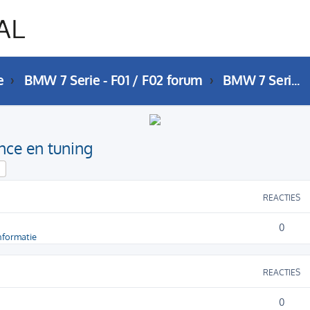
e
BMW 7 Serie - F01 / F02 forum
BMW 7 Serie (F01 / F02) Performance en tuning
nce en tuning
k
Uitgebreid zoeken
REACTIES
0
nformatie
REACTIES
0