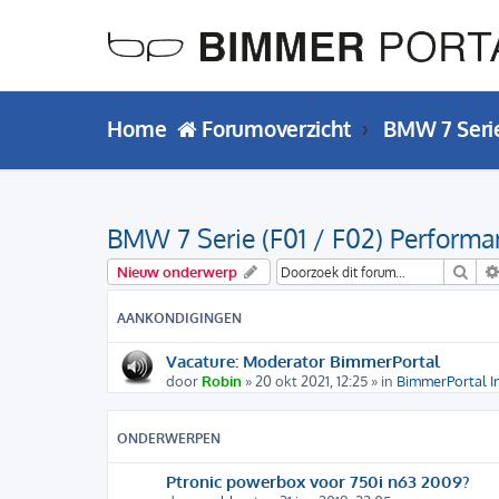
Home
Forumoverzicht
BMW 7 Seri
BMW 7 Serie (F01 / F02) Performa
Zoe
Nieuw onderwerp
AANKONDIGINGEN
Vacature: Moderator BimmerPortal
door
Robin
» 20 okt 2021, 12:25 » in
BimmerPortal I
ONDERWERPEN
Ptronic powerbox voor 750i n63 2009?