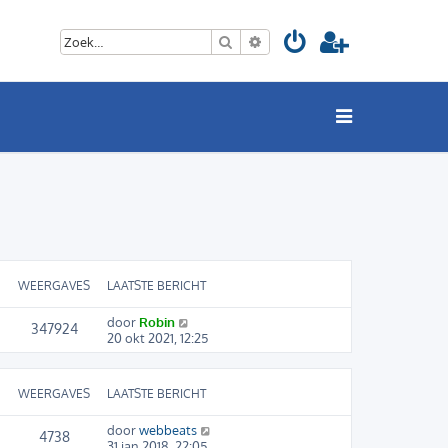
Zoek
Uitgebreid zoeken
WEERGAVES
LAATSTE BERICHT
door
Robin
347924
20 okt 2021, 12:25
WEERGAVES
LAATSTE BERICHT
door
webbeats
4738
31 jan 2018, 22:05