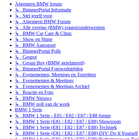
Algemeen BMW forum
↳ BimmerPortal Informatie
↳ Stel jezelf voor
↳ Algemeen BMW Forum
↳ Alle overige (BMW) vragen/onderwerpen
↳ BMW Car Care & Clinic
↳ Show en Shine
↳ BMW Autosport
↳ BimmerPortal Polls
↳ Gespot
↳ Group Buy (BMW gerelateerd)
↳ BimmerPortal Fotowedstrijden
↳ Evenementen, Meetings en Toerritten
↳ Evenementen & Meetings
↳ Evenementen & Meetings Archief
↳ Reactie en Foto
↳ BMW Nieuws
↳ BMW poll van de week
BMW 1 Serie
↳ BMW 1 Serie - E81 / E82 / E87 / E88 forum
↳ BMW 1 Serie (E81 / E82 / E87 / E88) Showroom
↳ BMW 1 Serie (E81 / E82 / E87 / E88) Techniek
↳ BMW 1 Serie (E81 / E82 / E87 / E88) DIY: Do It Yourself