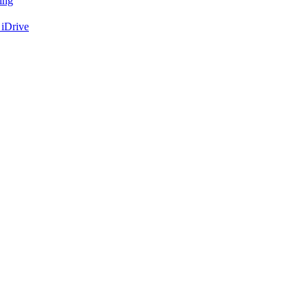
ing
 iDrive