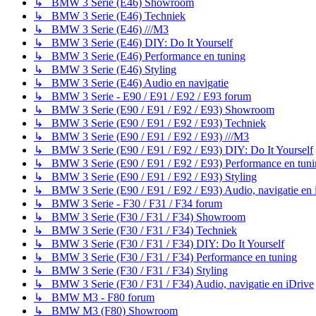
↳ BMW 3 Serie (E46) Showroom
↳ BMW 3 Serie (E46) Techniek
↳ BMW 3 Serie (E46) ///M3
↳ BMW 3 Serie (E46) DIY: Do It Yourself
↳ BMW 3 Serie (E46) Performance en tuning
↳ BMW 3 Serie (E46) Styling
↳ BMW 3 Serie (E46) Audio en navigatie
↳ BMW 3 Serie - E90 / E91 / E92 / E93 forum
↳ BMW 3 Serie (E90 / E91 / E92 / E93) Showroom
↳ BMW 3 Serie (E90 / E91 / E92 / E93) Techniek
↳ BMW 3 Serie (E90 / E91 / E92 / E93) ///M3
↳ BMW 3 Serie (E90 / E91 / E92 / E93) DIY: Do It Yourself
↳ BMW 3 Serie (E90 / E91 / E92 / E93) Performance en tuni
↳ BMW 3 Serie (E90 / E91 / E92 / E93) Styling
↳ BMW 3 Serie (E90 / E91 / E92 / E93) Audio, navigatie en 
↳ BMW 3 Serie - F30 / F31 / F34 forum
↳ BMW 3 Serie (F30 / F31 / F34) Showroom
↳ BMW 3 Serie (F30 / F31 / F34) Techniek
↳ BMW 3 Serie (F30 / F31 / F34) DIY: Do It Yourself
↳ BMW 3 Serie (F30 / F31 / F34) Performance en tuning
↳ BMW 3 Serie (F30 / F31 / F34) Styling
↳ BMW 3 Serie (F30 / F31 / F34) Audio, navigatie en iDrive
↳ BMW M3 - F80 forum
↳ BMW M3 (F80) Showroom