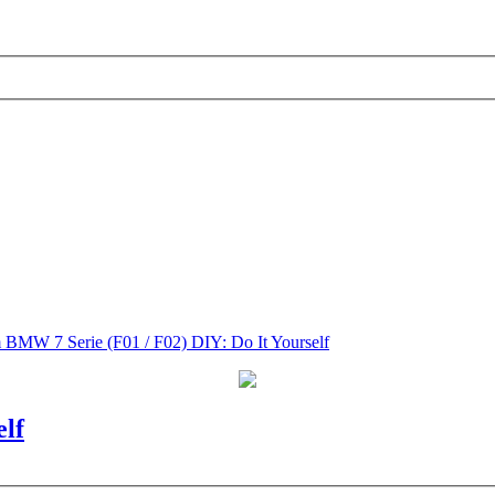
m
BMW 7 Serie (F01 / F02) DIY: Do It Yourself
elf