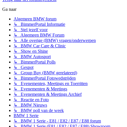
Ga naar
Algemeen BMW forum
↳ BimmerPortal Informatie
↳ Stel jezelf voor
↳ Algemeen BMW Forum
↳ Alle overige (BMW) vragen/onderwerpen
↳ BMW Car Care & Clinic
↳ Show en Shine
↳ BMW Autosport
↳ BimmerPortal Polls
↳ Gespot
↳ Group Buy (BMW gerelateerd)
↳ BimmerPortal Fotowedstrijden
↳ Evenementen, Meetings en Toerritten
↳ Evenementen & Meetings
↳ Evenementen & Meetings Archief
↳ Reactie en Foto
↳ BMW Nieuws
↳ BMW poll van de week
BMW 1 Serie
↳ BMW 1 Serie - E81 / E82 / E87 / E88 forum
↳ BMW 1 Serie (E81 / E82 / E87 / E88) Showroom