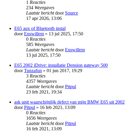
1
Reacties
234
Weergaves
Laatste bericht
door
Source
17 apr 2026, 13:06
E65 aux of Bluetooth instal
door
Enswillem
» 13 jul 2025, 17:50
0
Reacties
585
Weergaves
Laatste bericht
door
Enswillem
13 jul 2025, 17:50
E65 2002 iDrive: installatie Dension gateway 500
door
Tunzafun
» 01 jun 2017, 19:29
3
Reacties
4357
Weergaves
Laatste bericht
door
Pitpul
23 feb 2021, 19:34
ask unit waarschijnlijk defect van mijn BMW E65 uit 2002
door
Pitpul
» 16 feb 2021, 13:09
0
Reacties
1656
Weergaves
Laatste bericht
door
Pitpul
16 feb 2021, 13:09