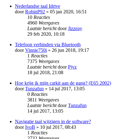
Nederlandse taal Idrive
door
RobinP92
» 05 jan 2020, 16:51
10
Reacties
4960
Weergaves
Laatste bericht
door
Jizzeay
29 feb 2020, 10:18
Telefoon verbinden via Bluetooth
door
Vinnie750i
» 26 jun 2018, 19:17
1
Reacties
7375
Weergaves
Laatste bericht
door
Pjvz
18 jul 2018, 21:08
Hoe krijg ik mijn carkit aan de gang? (E65 2002)
door
Tunzafun
» 14 jul 2017, 13:05
0
Reacties
3811
Weergaves
Laatste bericht
door
Tunzafun
14 jul 2017, 13:05
Navigatie taal wijzigen in de software?
door
IvoB
» 10 jul 2017, 08:43
1
Reacties
2732
Weergaves