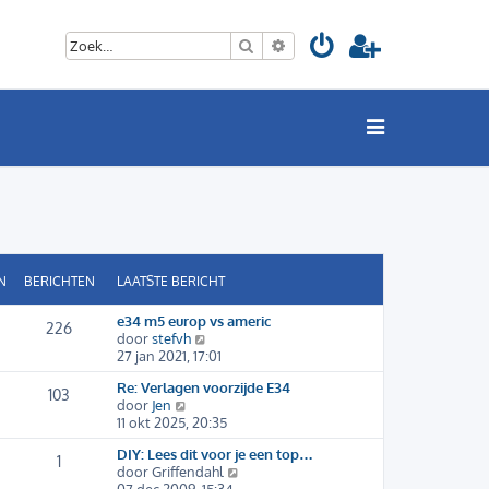
Zoek
Uitgebreid zoeken
N
BERICHTEN
LAATSTE BERICHT
e34 m5 europ vs americ
226
B
door
stefvh
e
27 jan 2021, 17:01
k
Re: Verlagen voorzijde E34
i
103
B
door
Jen
j
e
11 okt 2025, 20:35
k
k
l
DIY: Lees dit voor je een top…
i
a
1
B
door
Griffendahl
j
a
e