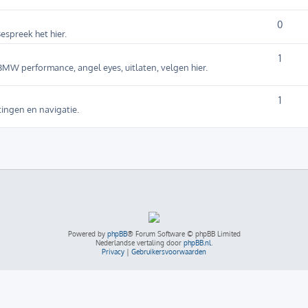
0
espreek het hier.
1
MW performance, angel eyes, uitlaten, velgen hier.
1
tingen en navigatie.
Powered by
phpBB
® Forum Software © phpBB Limited
Nederlandse vertaling door
phpBB.nl
.
Privacy
|
Gebruikersvoorwaarden