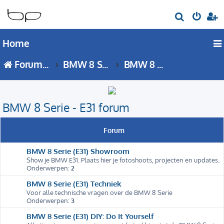
Z
o
Home
e
k
Forumoverzicht
BMW 8 Serie
BMW 8 Serie - E31 forum
BMW 8 Serie - E31 forum
Forum
BMW 8 Serie (E31) Showroom
Show je BMW E31. Plaats hier je fotoshoots, projecten en updates.
Onderwerpen:
2
BMW 8 Serie (E31) Techniek
Voor alle technische vragen over de BMW 8 Serie
Onderwerpen:
3
BMW 8 Serie (E31) DIY: Do It Yourself