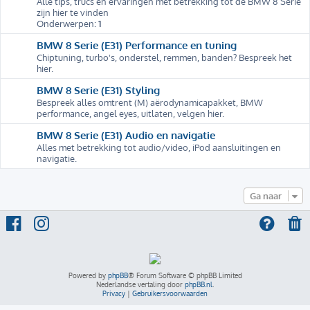
Alle tips, trucs en ervaringen met betrekking tot de BMW 8 Serie
zijn hier te vinden
Onderwerpen:
1
BMW 8 Serie (E31) Performance en tuning
Chiptuning, turbo's, onderstel, remmen, banden? Bespreek het
hier.
BMW 8 Serie (E31) Styling
Bespreek alles omtrent (M) aërodynamicapakket, BMW
performance, angel eyes, uitlaten, velgen hier.
BMW 8 Serie (E31) Audio en navigatie
Alles met betrekking tot audio/video, iPod aansluitingen en
navigatie.
Ga naar
Powered by
phpBB
® Forum Software © phpBB Limited
Nederlandse vertaling door
phpBB.nl
.
Privacy
|
Gebruikersvoorwaarden